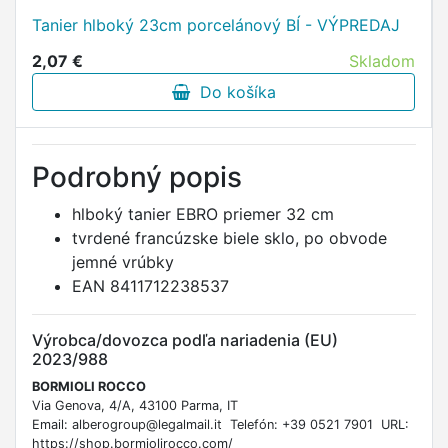
Tanier hlboký 23cm porcelánový BÍ - VÝPREDAJ
2,07 €
Skladom
Do košíka
Podrobný popis
hlboký tanier EBRO priemer 32 cm
tvrdené francúzske biele sklo, po obvode
jemné vrúbky
EAN 8411712238537
Výrobca/dovozca podľa nariadenia (EU)
2023/988
BORMIOLI ROCCO
Via Genova, 4/A, 43100 Parma, IT
Email: alberogroup@legalmail.it Telefón: +39 0521 7901 URL:
https://shop.bormiolirocco.com/