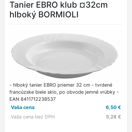
Tanier EBRO klub ¤32cm
hlboký BORMIOLI
- hlboký tanier EBRO priemer 32 cm - tvrdené
francúzske biele sklo, po obvode jemné vrúbky -
EAN 8411712238537
Vaša cena
6,50
€
Vaša cena bez DPH
5,28
€