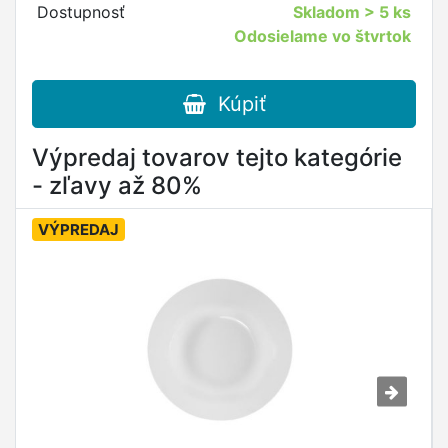
Dostupnosť
Skladom
> 5 ks
Odosielame vo štvrtok
Kúpiť
Výpredaj tovarov tejto kategórie
- zľavy až 80%
VÝPREDAJ