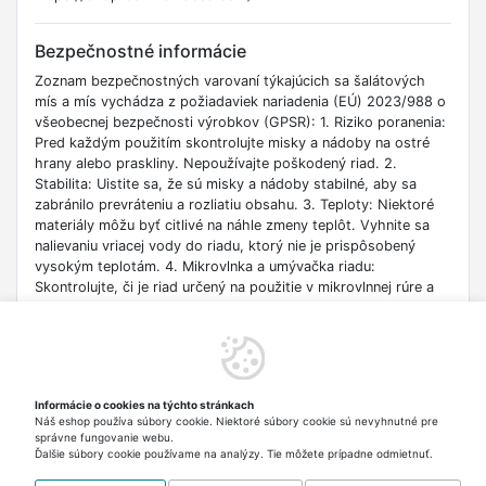
Bezpečnostné informácie
Zoznam bezpečnostných varovaní týkajúcich sa šalátových
mís a mís vychádza z požiadaviek nariadenia (EÚ) 2023/988 o
všeobecnej bezpečnosti výrobkov (GPSR): 1. Riziko poranenia:
Pred každým použitím skontrolujte misky a nádoby na ostré
hrany alebo praskliny. Nepoužívajte poškodený riad. 2.
Stabilita: Uistite sa, že sú misky a nádoby stabilné, aby sa
zabránilo prevráteniu a rozliatiu obsahu. 3. Teploty: Niektoré
materiály môžu byť citlivé na náhle zmeny teplôt. Vyhnite sa
nalievaniu vriacej vody do riadu, ktorý nie je prispôsobený
vysokým teplotám. 4. Mikrovlnka a umývačka riadu:
Skontrolujte, či je riad určený na použitie v mikrovlnnej rúre a
umývačke riadu. 5. Materiály: Niektoré materiály môžu
reagovať s potravinami. Uistite sa, že riad je bezpečný na styk
s potravinami. 6. Upozornenie pre deti: Ak riad používajú deti,
uistite sa, že je riadne kontrolovaný, aby sa predišlo nehodám.
7. Čistenie: Riad pravidelne čistite podľa pokynov výrobcu.
Informácie o cookies na týchto stránkach
Niektoré čistiace prostriedky môžu poškodiť povrch. 8.
Náš eshop používa súbory cookie. Niektoré súbory cookie sú nevyhnutné pre
Skladovanie: Uchovávajte riad na bezpečnom mieste, aby ste
správne fungovanie webu.
predišli poškodeniu a riziku poranenia.
Ďalšie súbory cookie používame na analýzy. Tie môžete prípadne odmietnuť.