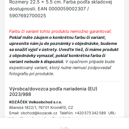
Rozmery 22.5 x 5.5 cm. Farba podľa skladovej
dostupnosti. EAN 0000059002307 /
5907692700025
Farbu či variant tohto produktu nemožno garantovať.
Pokiaľ máte záujem o konkrétnu farbu či variant,
upresnite nám ju do poznámky v objednávke, budeme
sa snažiť vyjsť v ústrety. Uveďte tiež, či máme produkt
z objednávky vymazať, pokiaľ konkrétna farba či
variant nebude k dispozícii.
V opačnom prípade bude
expedovaný variant, ktorý nutne nemusí zodpovedať
fotografiu pri produkte.
Výrobca/dovozca podľa nariadenia (EU)
2023/988
KOZÁČEK Velkoobchod s.r.o.
Bílanská 1822/1, 767 01 Kroměříž, CZ
Email: obchod@kozacek.cz Telefón: +420 573 342 589 URL:
https://www.kozacek.cz/kontakty/