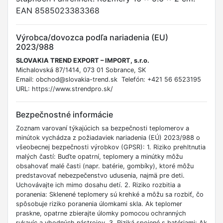
EAN 8585023383368
Výrobca/dovozca podľa nariadenia (EU)
2023/988
SLOVAKIA TREND EXPORT – IMPORT, s.r.o.
Michalovská 87/1414, 073 01 Sobrance, SK
Email: obchod@slovakia-trend.sk Telefón: +421 56 6523195
URL: https://www.strendpro.sk/
Bezpečnostné informácie
Zoznam varovaní týkajúcich sa bezpečnosti teplomerov a
minútok vychádza z požiadaviek nariadenia (EÚ) 2023/988 o
všeobecnej bezpečnosti výrobkov (GPSR): 1. Riziko prehltnutia
malých častí: Buďte opatrní, teplomery a minútky môžu
obsahovať malé časti (napr. batérie, gombíky), ktoré môžu
predstavovať nebezpečenstvo udusenia, najmä pre deti.
Uchovávajte ich mimo dosahu detí. 2. Riziko rozbitia a
poranenia: Sklenené teplomery sú krehké a môžu sa rozbiť, čo
spôsobuje riziko poranenia úlomkami skla. Ak teplomer
praskne, opatrne zbierajte úlomky pomocou ochranných
rukavíc a vhodných nástrojov. 3. Riziká spojené s batériami: Ak