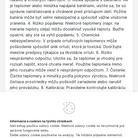
je teplomer alebo minútka napájaná batériami, uistite sa, že sú
správne nainštalované a chránené pred prístupom detí. Požitie
batérie môže byť veľmi nebezpečné a spôsobiť vážne vnútorné
zranenia. 4. Riziko popálenia: Niektoré teplomery (napr. na
meranie teploty oleja) môžu dosiahnuť vysoké teploty. Buďte
opatrní, aby ste sa vyhli popáleniu. 5. Chemické
nebezpečenstvo: V prípade ortuťových teplomerov môže
poškodenie spôsobiť únik ortuti, ktorá je toxická. Dodržujte
miestne predpisy týkajúce sa likvidácie ortuti. 6. Riziko
nesprávneho odpočtu: Uistite sa, že teplomer je vhodný pre
rozsah teplôt, ktoré chcete merať. Použitie teplomera mimo
jeho rozsahu môže viesť k nesprávnym odpočtom. 7. Čistenie:
Čistite teplomery a minútky podľa pokynov výrobcu. Niektoré
čistiace prostriedky môžu poškodiť zariadenie alebo narušiť
jeho prevádzku. 8. Kalibrácia: Pravidelne kontrolujte kalibráciu
teplomera, aby ste sa uistili, že namerané hodnoty sú presné.
9. Skladovanie: Uchovávajte teplomery a minútky na
bezpečnom mieste, aby ste predišli poškodeniu a udržali ich
presnosť. 10. Likvidácia: Použité teplomery a minútky likvidujte
v súlade s miestnymi predpismi o elektronickom odpade a
Informácie o cookies na týchto stránkach
nebezpečných materiáloch. 11. Použitie deťmi: Nedovoľte
Náš eshop používa súbory cookie. Niektoré súbory cookie sú nevyhnutné pre
deťom používať teplomery a minútky bez dozoru dospelej
správne fungovanie webu.
osoby.
Ďalšie súbory cookie používame na analýzy. Tie môžete prípadne odmietnuť.