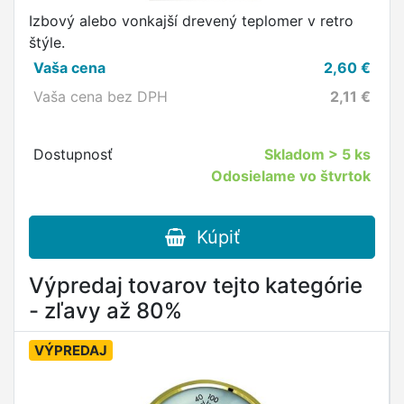
Izbový alebo vonkajší drevený teplomer v retro
štýle.
Vaša cena
2,60
€
Vaša cena bez DPH
2,11
€
Dostupnosť
Skladom
> 5 ks
Odosielame vo štvrtok
Kúpiť
Výpredaj tovarov tejto kategórie
- zľavy až 80%
VÝPREDAJ