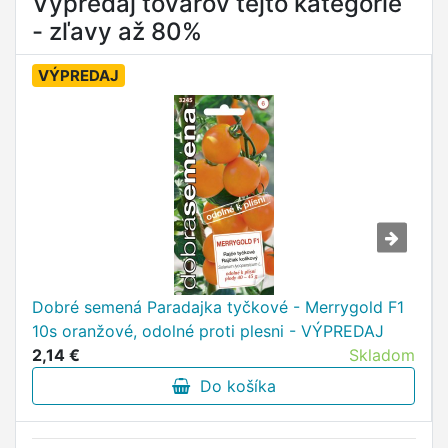
Výpredaj tovarov tejto kategórie
- zľavy až 80%
VÝPREDAJ
Dobré semená Paradajka tyčkové - Merrygold F1
10s oranžové, odolné proti plesni - VÝPREDAJ
2,14 €
Skladom
Do košíka