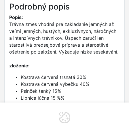
Podrobný popis
Popis:
Trávna zmes vhodná pre zakladanie jemných až
veľmi jemných, hustých, exkluzívnych, náročných
a intenzívnych trávnikov. Úspech zaručí len
starostlivá predsejbová príprava a starostlivé
ošetrenie po založení. Vyžaduje nízke sesekávání.
zloženie:
Kostrava červená trsnatá 30%
Kostrava červená výbežku 40%
Psinček tenký 15%
Lipnica lúčna 15 %%
dávkovanie:
1 kg na 50 m2. Hĺbka siatie je 0,5 - 1 cm. Pekný