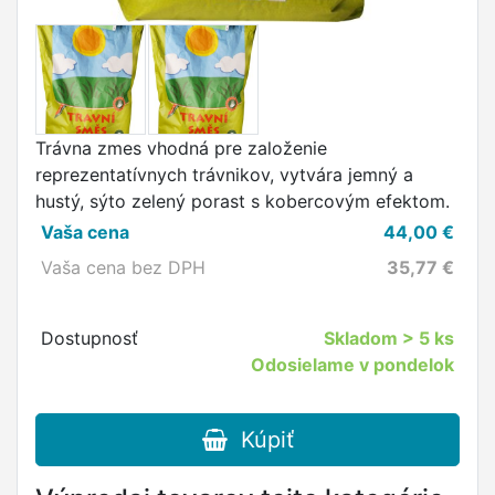
Trávna zmes vhodná pre založenie
reprezentatívnych trávnikov, vytvára jemný a
hustý, sýto zelený porast s kobercovým efektom.
Vaša cena
44,00
€
Vaša cena bez DPH
35,77
€
Dostupnosť
Skladom
> 5 ks
Odosielame v pondelok
Kúpiť