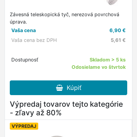
Závesná teleskopická tyč, nerezová povrchová
úprava.
Vaša cena
6,90
€
Vaša cena bez DPH
5,61
€
Dostupnosť
Skladom
> 5 ks
Odosielame vo štvrtok
Kúpiť
Výpredaj tovarov tejto kategórie
- zľavy až 80%
VÝPREDAJ