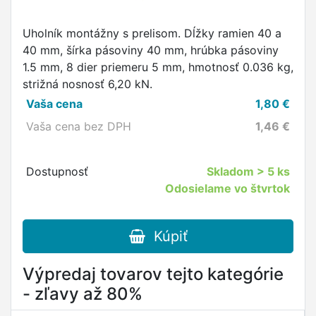
Uholník montážny s prelisom. Dĺžky ramien 40 a
40 mm, šírka pásoviny 40 mm, hrúbka pásoviny
1.5 mm, 8 dier priemeru 5 mm, hmotnosť 0.036 kg,
strižná nosnosť 6,20 kN.
Vaša cena
1,80
€
Vaša cena bez DPH
1,46
€
Dostupnosť
Skladom
> 5 ks
Odosielame vo štvrtok
Kúpiť
Výpredaj tovarov tejto kategórie
- zľavy až 80%