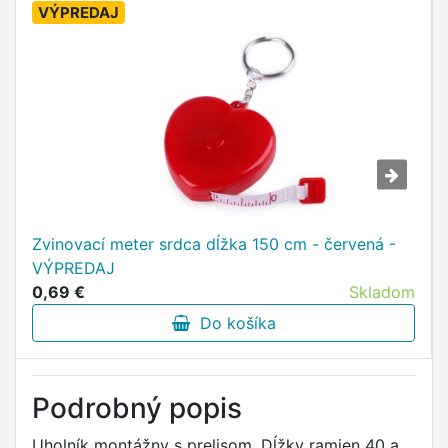
VÝPREDAJ
Zvinovací meter srdca dĺžka 150 cm - červená -
VÝPREDAJ
0,69 €
Skladom
Do košíka
Podrobný popis
Uholník montážny s prelisom. Dĺžky ramien 40 a