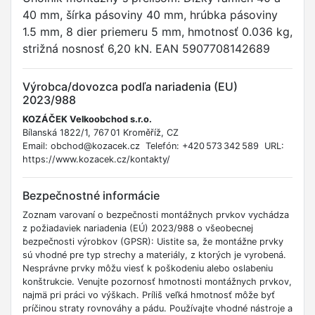
40 mm, šírka pásoviny 40 mm, hrúbka pásoviny
1.5 mm, 8 dier priemeru 5 mm, hmotnosť 0.036 kg,
strižná nosnosť 6,20 kN. EAN 5907708142689
Výrobca/dovozca podľa nariadenia (EU)
2023/988
KOZÁČEK Velkoobchod s.r.o.
Bílanská 1822/1, 767 01 Kroměříž, CZ
Email: obchod@kozacek.cz Telefón: +420 573 342 589 URL:
https://www.kozacek.cz/kontakty/
Bezpečnostné informácie
Zoznam varovaní o bezpečnosti montážnych prvkov vychádza
z požiadaviek nariadenia (EÚ) 2023/988 o všeobecnej
bezpečnosti výrobkov (GPSR): Uistite sa, že montážne prvky
sú vhodné pre typ strechy a materiály, z ktorých je vyrobená.
Nesprávne prvky môžu viesť k poškodeniu alebo oslabeniu
konštrukcie. Venujte pozornosť hmotnosti montážnych prvkov,
najmä pri práci vo výškach. Príliš veľká hmotnosť môže byť
príčinou straty rovnováhy a pádu. Používajte vhodné nástroje a