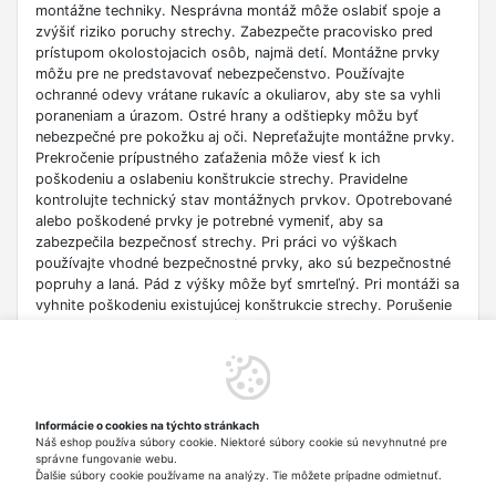
montážne techniky. Nesprávna montáž môže oslabiť spoje a
zvýšiť riziko poruchy strechy. Zabezpečte pracovisko pred
prístupom okolostojacich osôb, najmä detí. Montážne prvky
môžu pre ne predstavovať nebezpečenstvo. Používajte
ochranné odevy vrátane rukavíc a okuliarov, aby ste sa vyhli
poraneniam a úrazom. Ostré hrany a odštiepky môžu byť
nebezpečné pre pokožku aj oči. Nepreťažujte montážne prvky.
Prekročenie prípustného zaťaženia môže viesť k ich
poškodeniu a oslabeniu konštrukcie strechy. Pravidelne
kontrolujte technický stav montážnych prvkov. Opotrebované
alebo poškodené prvky je potrebné vymeniť, aby sa
zabezpečila bezpečnosť strechy. Pri práci vo výškach
používajte vhodné bezpečnostné prvky, ako sú bezpečnostné
popruhy a laná. Pád z výšky môže byť smrteľný. Pri montáži sa
vyhnite poškodeniu existujúcej konštrukcie strechy. Porušenie
celistvosti strechy môže viesť k únikom a ďalším problémom.
Uchovávajte montážne prvky na suchom a bezpečnom mieste,
mimo dosahu detí a zvierat. Nesprávne skladovanie môže viesť
ku korózii a strate vlastností. Opotrebované montážne prvky
likvidujte v súlade s miestnymi predpismi. Nesprávna likvidácia
Informácie o cookies na týchto stránkach
môže poškodiť životné prostredie. Vyhnite sa montáži za zlých
Náš eshop používa súbory cookie. Niektoré súbory cookie sú nevyhnutné pre
poveternostných podmienok, ako je silný vietor alebo dážď.
správne fungovanie webu.
Tieto podmienky môžu sťažiť prácu a zvýšiť riziko nehody.
Ďalšie súbory cookie používame na analýzy. Tie môžete prípadne odmietnuť.