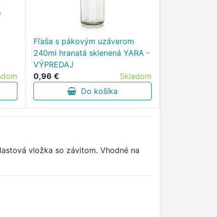
Fľaša s pákovým uzáverom
240ml hranatá sklenená YARA -
VÝPREDAJ
adom
0,96 €
Skladom
Do košíka
plastová vložka so závitom. Vhodné na