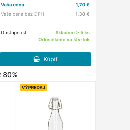
Vaša cena
1,70
€
Vaša cena bez DPH
1,38
€
Dostupnosť
Skladom
> 5 ks
Odosielame vo štvrtok
Kúpiť
až 80%
VÝPREDAJ