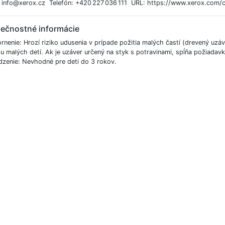
: info@xerox.cz Telefón: +420 227 036 111 URL: https://www.xerox.com/
ečnostné informácie
rnenie: Hrozí riziko udusenia v prípade požitia malých častí (drevený uzá
u malých detí. Ak je uzáver určený na styk s potravinami, spĺňa požiadav
zenie: Nevhodné pre deti do 3 rokov.