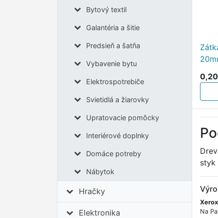
Bytový textil
Galantéria a šitie
Predsieň a šatňa
Zátk
20m
Vybavenie bytu
0,20
Elektrospotrebiče
Svietidlá a žiarovky
Upratovacie pomôcky
Po
Interiérové doplnky
Drev
Domáce potreby
styk
Nábytok
Výro
Hračky
Xerox
Na Pa
Elektronika