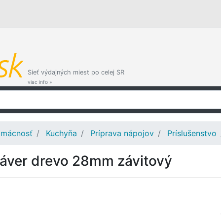
Sieť výdajných miest po celej SR
viac info »
mácnosť
Kuchyňa
Príprava nápojov
Príslušenstvo
áver drevo 28mm závitový