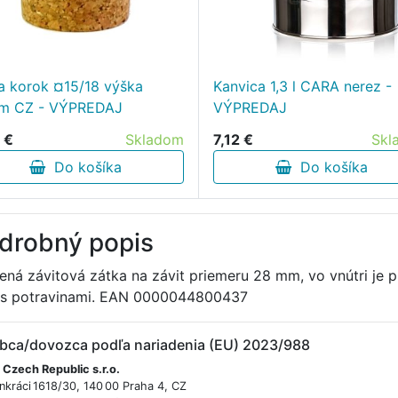
a korok ¤15/18 výška
Kanvica 1,3 l CARA nerez -
m CZ - VÝPREDAJ
VÝPREDAJ
 €
Skladom
7,12 €
Skl
Do košíka
Do košíka
drobný popis
ená závitová zátka na závit priemeru 28 mm, vo vnútri je 
 s potravinami. EAN 0000044800437
bca/dovozca podľa nariadenia (EU) 2023/988
 Czech Republic s.r.o.
nkráci 1618/30, 140 00 Praha 4, CZ