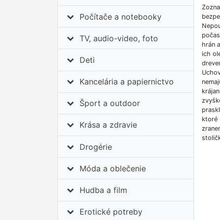
Zozna
Počítače a notebooky
bezpe
Nepouž
počas
TV, audio-video, foto
hrán a
ich ol
Deti
dreven
Uchová
Kancelária a papiernictvo
nemaj
krájan
zvyško
Šport a outdoor
prask
ktoré 
Krása a zdravie
zranen
stolič
Drogérie
Móda a oblečenie
Hudba a film
Erotické potreby