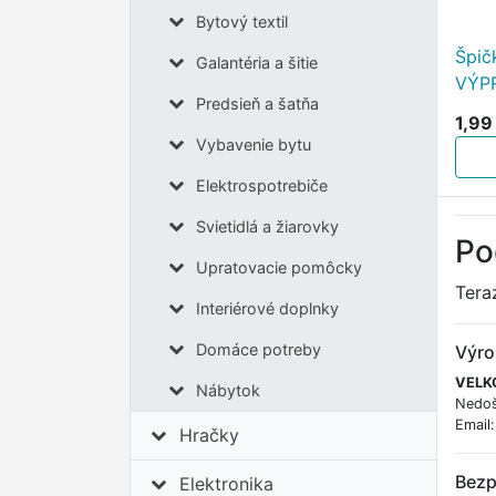
Bytový textil
Špič
Galantéria a šitie
VÝP
Predsieň a šatňa
1,99
Vybavenie bytu
Elektrospotrebiče
Svietidlá a žiarovky
Po
Upratovacie pomôcky
Tera
Interiérové doplnky
Domáce potreby
Výro
VELKO
Nábytok
Nedoš
Email
Hračky
Bezp
Elektronika