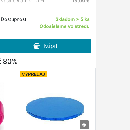
Vaša cena bez DPH
13,90
€
Dostupnosť
Skladom
> 5 ks
Odosielame vo stredu
Kúpiť
až 80%
VÝPREDAJ
VÝPREDAJ