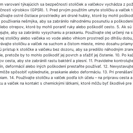
m varovaní týkajúcich sa bezpečnosti stoličiek a valčekov vychádza z po
čnosti výrobkov (GPSR). 1. Pred prvým použitím umyte stoličku a valček 
ívajte ostré čistiace prostriedky ani drsné hubky, ktoré by mohli poškodiť
 používania nešmýka, aby sa zabránilo náhodnému posunutiu a poškodeniu. 
lebo otrepov, ktoré by mohli poraniť ruky alebo poškodiť cesto. 5. Ak sú
ejujte, aby sa zabránilo vysychaniu a praskaniu. Používajte olej určený na
ej stoličky alebo valčeka vo vode alebo vlhkom prostredí po dlhšiu dobu, a
vajte stoličku a valček na suchom a čistom mieste, mimo dosahu priamych 
ú prístup k stoličke a valčeku bez dozoru, aby sa predišlo náhodným zrane
ie, pretože by to mohlo poškodiť jej povrch a sťažiť jej čistenie. 10. Po k
v cesta, aby ste zabránili rastu baktérií a plesní. 11. Pravidelne kontrolujt
lín, deformácií alebo iných poškodení prestaňte používať. 12. Nevystavujt
môže spôsobiť vyblednutie, praskanie alebo deformáciu. 13. Pri prenášaní ť
iam. 14. Používajte stoličku a valček podľa ich účelu – na prípravu cesta
ku a valček na kontakt s chemickými látkami, ktoré môžu byť škodlivé pre 