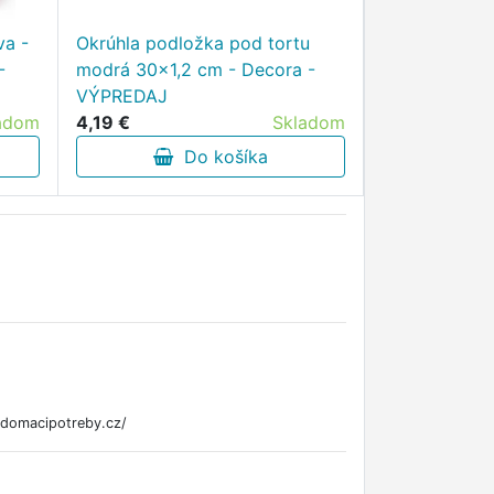
va -
Okrúhla podložka pod tortu
FORMA NA BI
-
modrá 30x1,2 cm - Decora -
1,5L,28X12X
VÝPREDAJ
VÝPREDAJ
adom
4,19 €
Skladom
4,92 €
Do košíka
D
ndomacipotreby.cz/