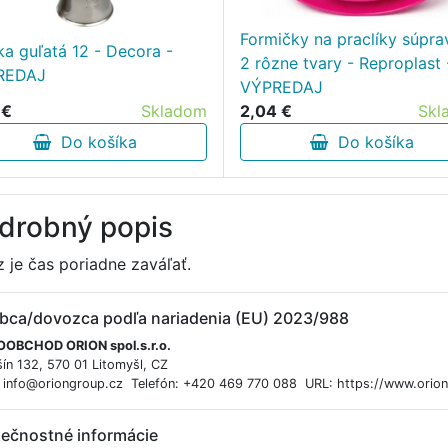
Formičky na praclíky súpra
ka guľatá 12 - Decora -
2 rôzne tvary - Reproplast 
REDAJ
VÝPREDAJ
 €
Skladom
2,04 €
Skl
Do košíka
Do košíka
drobný popis
z je čas poriadne zaváľať.
bca/dovozca podľa nariadenia (EU) 2023/988
OBCHOD ORION spol.s.r.o.
ín 132, 570 01 Litomyšl, CZ
: info@oriongroup.cz Telefón: +420 469 770 088 URL: https://www.orio
ečnostné informácie