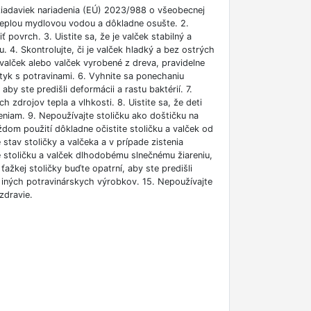
žiadaviek nariadenia (EÚ) 2023/988 o všeobecnej
teplou mydlovou vodou a dôkladne osušte. 2.
 povrch. 3. Uistite sa, že je valček stabilný a
4. Skontrolujte, či je valček hladký a bez ostrých
 valček alebo valček vyrobené z dreva, pravidelne
 styk s potravinami. 6. Vyhnite sa ponechaniu
by ste predišli deformácii a rastu baktérií. 7.
zdrojov tepla a vlhkosti. 8. Uistite sa, že deti
niam. 9. Nepoužívajte stoličku ako doštičku na
aždom použití dôkladne očistite stoličku a valček od
e stav stoličky a valčeka a v prípade zistenia
e stoličku a valček dlhodobému slnečnému žiareniu,
ažkej stoličky buďte opatrní, aby ste predišli
 a iných potravinárskych výrobkov. 15. Nepoužívajte
zdravie.