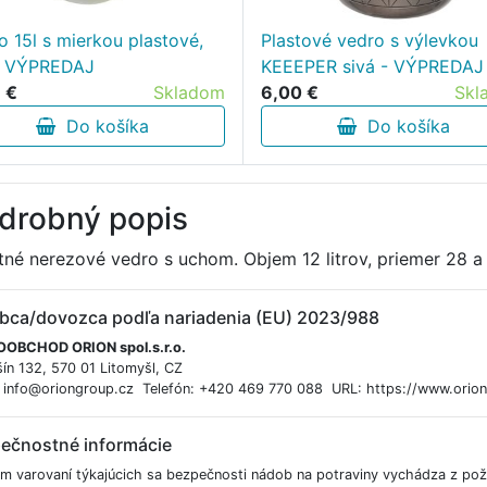
o 15l s mierkou plastové,
Plastové vedro s výlevkou
- VÝPREDAJ
KEEEPER sivá - VÝPREDAJ
 €
Skladom
6,00 €
Skl
Do košíka
Do košíka
drobný popis
itné nerezové vedro s uchom. Objem 12 litrov, priemer 2
bca/dovozca podľa nariadenia (EU) 2023/988
OBCHOD ORION spol.s.r.o.
ín 132, 570 01 Litomyšl, CZ
: info@oriongroup.cz Telefón: +420 469 770 088 URL: https://www.orio
ečnostné informácie
m varovaní týkajúcich sa bezpečnosti nádob na potraviny vychádza z pož