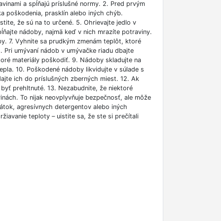
avinami a spĺňajú príslušné normy. 2. Pred prvým
ka poškodenia, prasklín alebo iných chýb.
ite, že sú na to určené. 5. Ohrievajte jedlo v
ĺňajte nádoby, najmä keď v nich mrazíte potraviny.
by. 7. Vyhnite sa prudkým zmenám teplôt, ktoré
. Pri umývaní nádob v umývačke riadu dbajte
toré materiály poškodiť. 9. Nádoby skladujte na
pla. 10. Poškodené nádoby likvidujte v súlade s
ajte ich do príslušných zberných miest. 12. Ak
 byť prehltnuté. 13. Nezabudnite, že niektoré
nách. To nijak neovplyvňuje bezpečnosť, ale môže
látok, agresívnych detergentov alebo iných
avanie teploty – uistite sa, že ste si prečítali