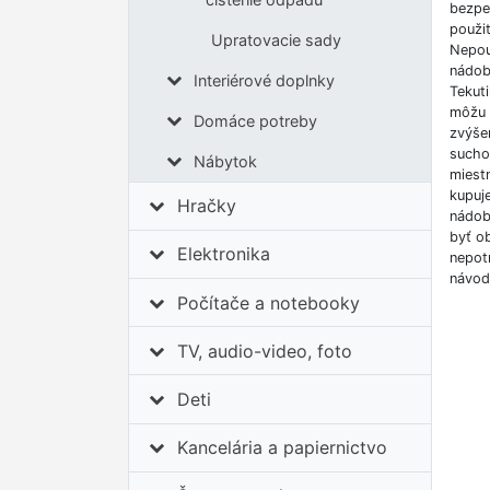
bezpe
použi
Upratovacie sady
Nepouž
nádob
Interiérové doplnky
Tekut
môžu 
Domáce potreby
zvýše
sucho
Nábytok
miestn
kupuje
Hračky
nádob
byť o
Elektronika
nepotr
návod
Počítače a notebooky
TV, audio-video, foto
Deti
Kancelária a papiernictvo