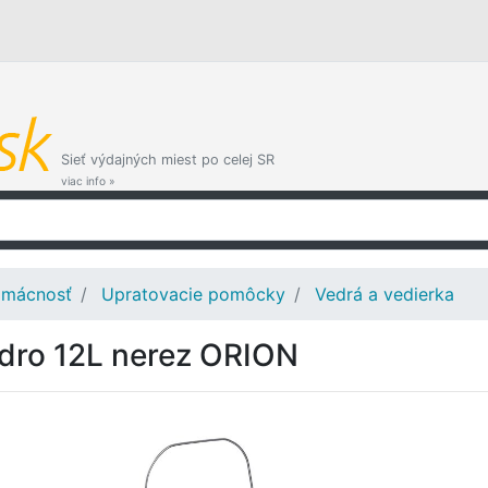
Sieť výdajných miest po celej SR
viac info »
mácnosť
Upratovacie pomôcky
Vedrá a vedierka
dro 12L nerez ORION