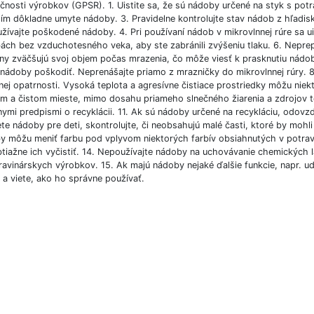
čnosti výrobkov (GPSR). 1. Uistite sa, že sú nádoby určené na styk s potr
tím dôkladne umyte nádoby. 3. Pravidelne kontrolujte stav nádob z hľadis
ívajte poškodené nádoby. 4. Pri používaní nádob v mikrovlnnej rúre sa uist
ách bez vzduchotesného veka, aby ste zabránili zvýšeniu tlaku. 6. Neprep
iny zväčšujú svoj objem počas mrazenia, čo môže viesť k prasknutiu nádo
nádoby poškodiť. Neprenášajte priamo z mrazničky do mikrovlnnej rúry. 8
nej opatrnosti. Vysoká teplota a agresívne čistiace prostriedky môžu niek
m a čistom mieste, mimo dosahu priameho slnečného žiarenia a zdrojov te
ymi predpismi o recyklácii. 11. Ak sú nádoby určené na recykláciu, odovzd
te nádoby pre deti, skontrolujte, či neobsahujú malé časti, ktoré by mohli
y môžu meniť farbu pod vplyvom niektorých farbív obsiahnutých v potravi
btiažne ich vyčistiť. 14. Nepoužívajte nádoby na uchovávanie chemických 
avinárskych výrobkov. 15. Ak majú nádoby nejaké ďalšie funkcie, napr. udrži
 a viete, ako ho správne používať.