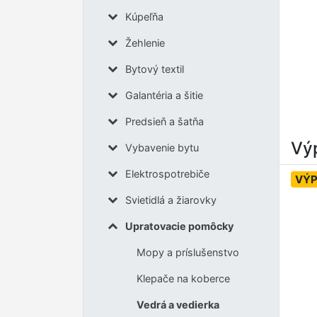
Kúpeľňa
Žehlenie
Bytový textil
Galantéria a šitie
Predsieň a šatňa
Výp
Vybavenie bytu
Elektrospotrebiče
VÝP
Svietidlá a žiarovky
Upratovacie pomôcky
Mopy a príslušenstvo
Klepače na koberce
Vedrá a vedierka