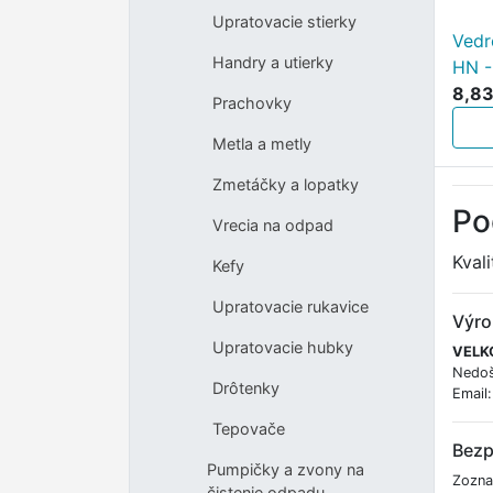
Upratovacie stierky
Vedr
Handry a utierky
HN 
8,83
Prachovky
Metla a metly
Zmetáčky a lopatky
Po
Vrecia na odpad
Kval
Kefy
Upratovacie rukavice
Výro
Upratovacie hubky
VELKO
Nedoš
Drôtenky
Email
Tepovače
Bezp
Pumpičky a zvony na
Zozna
čistenie odpadu