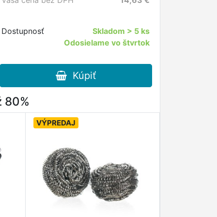
Vaša cena bez DPH
14,63
€
Dostupnosť
Skladom
> 5 ks
Odosielame vo štvrtok
Kúpiť
až 80%
VÝPREDAJ