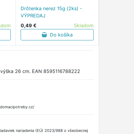
Drôtenka nerez 15g (2ks) -
VÝPREDAJ
0,49 €
Skladom
adom
Do košíka
8 a výška 26 cm. EAN 8595116788222
ndomacipotreby.cz/
iadaviek nariadenia (EÚ) 2023/988 o všeobecnej