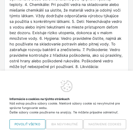
teploty. 4. Chemikálie: Pri použití vedra na skladovanie alebo
miešanie chemikálií sa uistite, že materiál vedra je odolný voči
týmto látkam. Vždy dodržujte odporúčania výrobcu týkajúce
sa použitia s konkrétnymi látkami. 5. Deti: Nenechávajte vedro
s vodou alebo inými tekutinami na mieste prístupnom deťom
bez dozoru. Existuje riziko utopenia, dokonca aj v malom
množstve vody. 6. Hygiena: Vedro pravidelne čistite, najmä ak
ho používate na skladovanie potravín alebo pitnej vody. To
zabraňuje rozvoju baktérií a znečisteniu. 7. Poškodenie: Vedro
pravidelne kontrolujte z hľadiska poškodenia, ako sú praskliny,
ostré hrany alebo poškodené rukoväte. Poškodené vedro
môže byť nebezpečné pri používaní. 8. Likvidácia:
Opotrebované vedro likvidujte v súlade s miestnymi predpismi
o recyklácii a ochrane životného prostredia. Niektoré materiály
vyžadujú špeciálnu likvidáciu. 9. Prenášanie: Buďte opatrní pri
prenášaní vedra, najmä keď je plné. Používajte obe ruky a
udržujte správne držanie tela, aby ste predišli zraneniam. 10.
Informácie o cookies na týchto stránkach
Skladovanie: Uchovávajte vedrá na bezpečnom mieste, kde
Náš eshop používa súbory cookie. Niektoré súbory cookie sú nevyhnutné pre
nebudú prekážať pri priechode alebo predstavovať riziko
správne fungovanie webu.
zakopnutia.
Ďalšie súbory cookie používame na analýzy. Tie môžete prípadne odmietnuť.
POVOLIŤ VŠETKO
IBA NEVYHNUTNÉ
NASTAVENIE COOKIES
Copyright © 2012-2026 VISO TRADE s.r.o.,