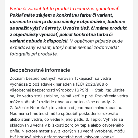
Farbu či variant tohto produktu nemožno garantovať.
Pokiaľ máte záujem o konkrétnu farbu či variant,
upresnite nám ju do poznámky v objednávke, budeme
sa snažiť vyjsť v ústrety. Uveďte tiež, či máme produkt
z objednávky vymazať, pokiaľ konkrétna farba či
variant nebude k dispozícii.
V opačnom prípade bude
expedovaný variant, ktorý nutne nemusí zodpovedať
fotografiu pri produkte.
Bezpečnostné informácie
Zoznam bezpečnostných varovaní týkajúcich sa vedra
vychádza z požiadaviek nariadenia (EÚ) 2023/988 o
všeobecnej bezpečnosti výrobkov (GPSR): 1. Stabilita: Uistite
sa, že vedro stojí stabilne, najmä keď je plné. Prevrátenie vedra
môže spôsobiť rozliatie obsahu a potenciálne nehody. 2.
Zaťaženie: Nepreťažujte vedro nad jeho maximálnu kapacitu.
Nadmerná hmotnosť môže spôsobiť poškodenie rukoväte
alebo stien vedra, čo vedie k jeho pádu. 3. Teplo: Vyhnite sa
skladovaniu vedra v blízkosti zdrojov tepla alebo otvoreného
ohňa. Niektoré materiály, z ktorých sú vedrá vyrobené, môžu
byť horľavé alebo deformovateľné pod vplyvom vysokej