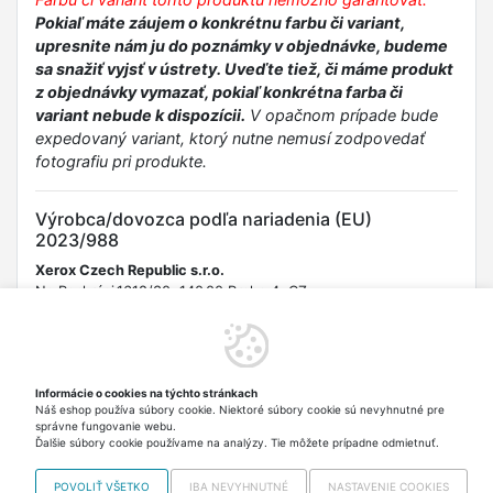
Pokiaľ máte záujem o konkrétnu farbu či variant,
upresnite nám ju do poznámky v objednávke, budeme
sa snažiť vyjsť v ústrety. Uveďte tiež, či máme produkt
z objednávky vymazať, pokiaľ konkrétna farba či
variant nebude k dispozícii.
V opačnom prípade bude
expedovaný variant, ktorý nutne nemusí zodpovedať
fotografiu pri produkte.
Výrobca/dovozca podľa nariadenia (EU)
2023/988
Xerox Czech Republic s.r.o.
Na Pankráci 1618/30, 140 00 Praha 4, CZ
Email: info@xerox.cz Telefón: +420 227 036 111 URL:
https://www.xerox.com/cs-cz
Bezpečnostné informácie
Informácie o cookies na týchto stránkach
Náš eshop používa súbory cookie. Niektoré súbory cookie sú nevyhnutné pre
Uchovávajte mimo dosahu malých detí. Nepoužívajte, ak je
správne fungovanie webu.
obal poškodený.
Ďalšie súbory cookie používame na analýzy. Tie môžete prípadne odmietnuť.
POVOLIŤ VŠETKO
IBA NEVYHNUTNÉ
NASTAVENIE COOKIES