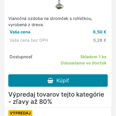
Vianočná ozdoba na stromček s rolničkou,
vyrobená z dreva.
Vaša cena
6,50
€
Vaša cena bez DPH
5,28
€
Dostupnosť
Skladom
1 ks
Odosielame vo štvrtok
Kúpiť
Výpredaj tovarov tejto kategórie
- zľavy až 80%
VÝPREDAJ