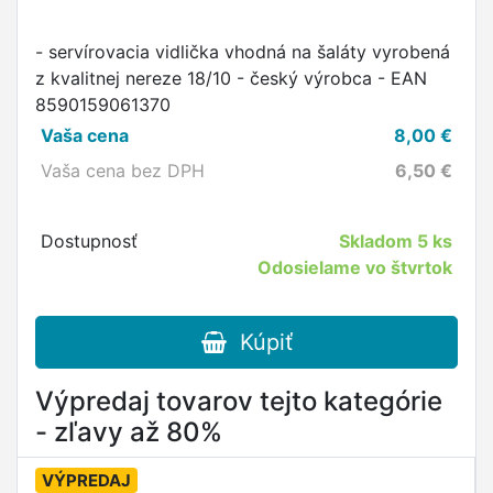
- servírovacia vidlička vhodná na šaláty vyrobená
z kvalitnej nereze 18/10 - český výrobca - EAN
8590159061370
Vaša cena
8,00
€
Vaša cena bez DPH
6,50
€
Dostupnosť
Skladom
5 ks
Odosielame vo štvrtok
Kúpiť
Výpredaj tovarov tejto kategórie
- zľavy až 80%
VÝPREDAJ