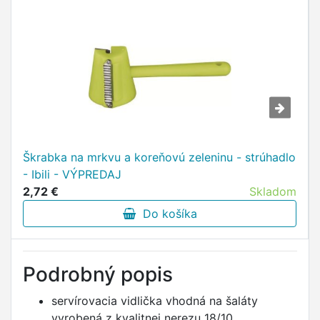
Škrabka na mrkvu a koreňovú zeleninu - strúhadlo
- Ibili - VÝPREDAJ
2,72 €
Skladom
Do košíka
Podrobný popis
servírovacia vidlička vhodná na šaláty
vyrobená z kvalitnej nerezu 18/10