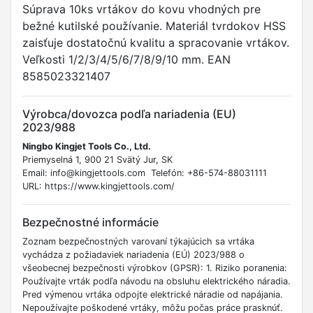
Súprava 10ks vrtákov do kovu vhodných pre
bežné kutilské používanie. Materiál tvrdokov HSS
zaisťuje dostatočnú kvalitu a spracovanie vrtákov.
Veľkosti 1/2/3/4/5/6/7/8/9/10 mm. EAN
8585023321407
Výrobca/dovozca podľa nariadenia (EU)
2023/988
Ningbo Kingjet Tools Co., Ltd.
Priemyselná 1, 900 21 Svätý Jur, SK
Email: info@kingjettools.com Telefón: +86-574-88031111
URL: https://www.kingjettools.com/
Bezpečnostné informácie
Zoznam bezpečnostných varovaní týkajúcich sa vrtáka
vychádza z požiadaviek nariadenia (EÚ) 2023/988 o
všeobecnej bezpečnosti výrobkov (GPSR): 1. Riziko poranenia:
Používajte vrták podľa návodu na obsluhu elektrického náradia.
Pred výmenou vrtáka odpojte elektrické náradie od napájania.
Nepoužívajte poškodené vrtáky, môžu počas práce prasknúť.