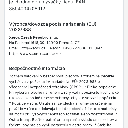
je vhodné do umývačky riadu. EAN
8594034706912
Výrobca/dovozca podľa nariadenia (EU)
2023/988
Xerox Czech Republic s.r.o.
Na Pankráci 1618/30, 140 00 Praha 4, CZ
Email: info@xerox.cz Telefón: +420 227 036 111 URL:
https://www.xerox.com/cs-cz
Bezpečnostné informácie
Zoznam varovaní o bezpečnosti plechov a foriem na pečenie
vychádza z požiadaviek nariadenia (EÚ) 2023/988 o
všeobecnej bezpečnosti výrobkov (GPSR). * Riziko popálenia:
Pri vyberaní plechov a foriem z rúry vždy používajte kuchynské
rukavice alebo iné tepelné ochrany, aby ste sa vyhli popáleniu.
* Použitie v rúre: Uistite sa, že plechy a formy sú určené na
použitie v rúre a odolávajú teplote pečenia. Niektoré materiály
sa môžu pri vysokých teplotách roztaviť alebo zdeformovať. *
Ostré hrany: Buďte opatrní pri umývaní a skladovaní plechov a
foriem, aby ste sa vyhli poraneniu o ostré hrany. * Stabilita: