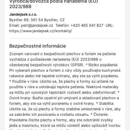
Výrobca/dovozca podľa nariadenia (EU)
2023/988
Jandejsek s.r.o.
Bystřec 69, 561 54 Bystřec, CZ
Email: petr@jandejsek.cz Telefón: +420 465 641 827 URL:
https://www.jandejsek.cz/kontakty/
Bezpečnostné informácie
Zoznam varovaní o bezpečnosti plechov a foriem na pečenie
vychádza z požiadaviek nariadenia (EÚ) 2023/988 o
všeobecnej bezpečnosti výrobkov (GPSR). * Riziko popálenia:
Pri vyberaní plechov a foriem z rúry vždy používajte kuchynské
rukavice alebo iné tepelné ochrany, aby ste sa vyhli popáleniu.
* Použitie v rúre: Uistite sa, že plechy a formy sú určené na
použitie v rúre a odolávajú teplote pečenia. Niektoré materiály
sa môžu pri vysokých teplotách roztaviť alebo zdeformovať. *
Ostré hrany: Buďte opatrní pri umývaní a skladovaní plechov a
foriem, aby ste sa vyhli poraneniu o ostré hrany. * Stabilita:
Uistite sa, že sú plechy a formy stabilne umiestnené v rúre, aby
sa zabránilo ich posúvaniu a rozliatiu obsahu. * Čistenie:
Pravidelne čistite plechy a formy, aby ste odstránili zvyšky
jedla a mastnotu, ktoré sa môžu vznietiť alebo spôsobiť tvorbu