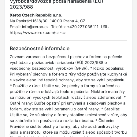
Výrobca/dovozca podľa nariadenia (EU)
2023/988
Xerox Czech Republic s.r.o.
Na Pankráci 1618/30, 140 00 Praha 4, CZ
Email: info@xerox.cz Telefón: +420 227 036 111 URL:
https://www.xerox.com/cs-cz
Bezpečnostné informácie
Zoznam varovaní o bezpečnosti plechov a foriem na pečenie
vychádza z požiadaviek nariadenia (EÚ) 2023/988 o
všeobecnej bezpečnosti výrobkov (GPSR). * Riziko popálenia:
Pri vyberaní plechov a foriem z rúry vždy používajte kuchynské
rukavice alebo iné tepelné ochrany, aby ste sa vyhli popáleniu.
* Použitie v rúre: Uistite sa, že plechy a formy sú určené na
použitie v rúre a odolávajú teplote pečenia. Niektoré materiály
sa môžu pri vysokých teplotách roztaviť alebo zdeformovať. *
Ostré hrany: Buďte opatrní pri umývaní a skladovaní plechov a
foriem, aby ste sa vyhli poraneniu o ostré hrany. * Stabilita:
Uistite sa, že sú plechy a formy stabilne umiestnené v rúre, aby
sa zabránilo ich posúvaniu a rozliatiu obsahu. * Čistenie:
Pravidelne čistite plechy a formy, aby ste odstránili zvyšky
jedla a mastnotu, ktoré sa môžu vznietiť alebo spôsobiť tvorbu