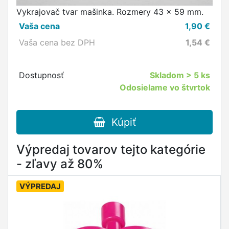
Vykrajovač tvar mašinka. Rozmery 43 x 59 mm.
Vaša cena
1,90
€
Vaša cena bez DPH
1,54
€
Dostupnosť
Skladom
> 5 ks
Odosielame vo štvrtok
Kúpiť
Výpredaj tovarov tejto kategórie
- zľavy až 80%
VÝPREDAJ