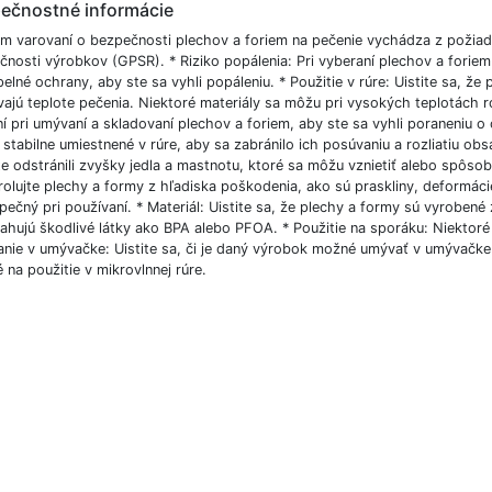
ečnostné informácie
m varovaní o bezpečnosti plechov a foriem na pečenie vychádza z požiad
čnosti výrobkov (GPSR). * Riziko popálenia: Pri vyberaní plechov a foriem
pelné ochrany, aby ste sa vyhli popáleniu. * Použitie v rúre: Uistite sa, že
vajú teplote pečenia. Niektoré materiály sa môžu pri vysokých teplotách r
í pri umývaní a skladovaní plechov a foriem, aby ste sa vyhli poraneniu o os
stabilne umiestnené v rúre, aby sa zabránilo ich posúvaniu a rozliatiu obsa
e odstránili zvyšky jedla a mastnotu, ktoré sa môžu vznietiť alebo spôsob
rolujte plechy a formy z hľadiska poškodenia, ako sú praskliny, deformác
ečný pri používaní. * Materiál: Uistite sa, že plechy a formy sú vyrobené
ahujú škodlivé látky ako BPA alebo PFOA. * Použitie na sporáku: Niektoré 
nie v umývačke: Uistite sa, či je daný výrobok možné umývať v umývačke r
 na použitie v mikrovlnnej rúre.