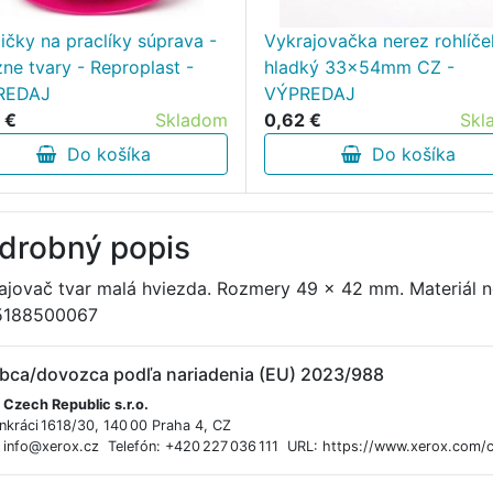
ičky na praclíky súprava -
Vykrajovačka nerez rohlíče
zne tvary - Reproplast -
hladký 33x54mm CZ -
REDAJ
VÝPREDAJ
 €
Skladom
0,62 €
Skl
Do košíka
Do košíka
drobný popis
ajovač tvar malá hviezda. Rozmery 49 x 42 mm. Materiál 
5188500067
bca/dovozca podľa nariadenia (EU) 2023/988
 Czech Republic s.r.o.
nkráci 1618/30, 140 00 Praha 4, CZ
: info@xerox.cz Telefón: +420 227 036 111 URL: https://www.xerox.com/