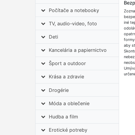
Bezp
Počítače a notebooky
Zozna
bezpe
iné te
TV, audio-video, foto
odolá
opatrn
Deti
formy 
aby st
Kancelária a papiernictvo
Skont
nebezp
neobs
Šport a outdoor
Umýva
určené
Krása a zdravie
Drogérie
Móda a oblečenie
Hudba a film
Erotické potreby