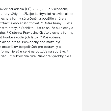
aviek nariadenia (EÚ) 2023/988 o všeobecnej
 z rúry vždy používajte kuchynské rukavice alebo
 plechy a formy sú určené na použitie v rúre a
oztaviť alebo zdeformovať. * Ostré hrany: Buďte
tré hrany. * Stabilita: Uistite sa, že sú plechy a
hu. * Čistenie: Pravidelne čistite plechy a formy,
iť tvorbu škodlivých látok. * Poškodenie:
ie alebo hrdza. Poškodený riad môže byť
 z materiálov bezpečných pre potraviny a
formy nie sú určené na použitie na sporáku. *
iadu. * Mikrovlnná rúra: Niektoré výrobky nie sú