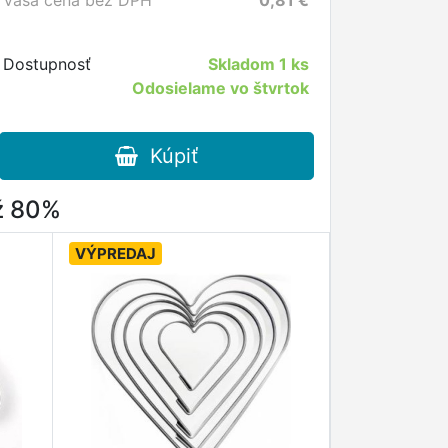
Vaša cena bez DPH
0,81
€
Dostupnosť
Skladom
1 ks
Odosielame vo štvrtok
Kúpiť
až 80%
VÝPREDAJ