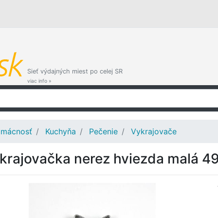
Sieť výdajných miest po celej SR
viac info »
mácnosť
Kuchyňa
Pečenie
Vykrajovače
krajovačka nerez hviezda malá