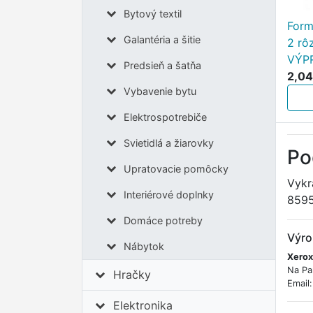
Bytový textil
Form
Galantéria a šitie
2 rô
VÝP
Predsieň a šatňa
2,04
Vybavenie bytu
Elektrospotrebiče
Svietidlá a žiarovky
Po
Upratovacie pomôcky
Vykr
Interiérové doplnky
859
Domáce potreby
Výro
Nábytok
Xerox
Na Pa
Hračky
Email
Elektronika