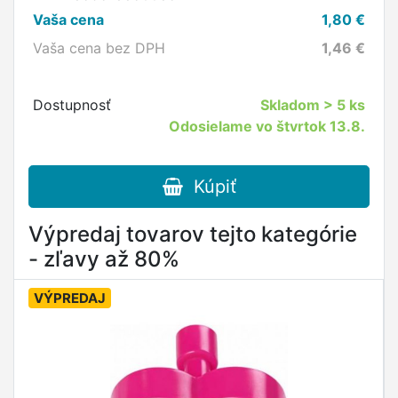
Vaša cena
1,80
€
Vaša cena bez DPH
1,46
€
Dostupnosť
Skladom
> 5 ks
Odosielame vo štvrtok 13.8.
Kúpiť
Výpredaj tovarov tejto kategórie
- zľavy až 80%
VÝPREDAJ