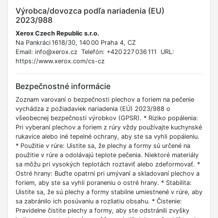
Výrobca/dovozca podľa nariadenia (EU)
2023/988
Xerox Czech Republic s.r.o.
Na Pankráci 1618/30, 140 00 Praha 4, CZ
Email: info@xerox.cz Telefón: +420 227 036 111 URL:
https://www.xerox.com/cs-cz
Bezpečnostné informácie
Zoznam varovaní o bezpečnosti plechov a foriem na pečenie
vychádza z požiadaviek nariadenia (EÚ) 2023/988 o
všeobecnej bezpečnosti výrobkov (GPSR). * Riziko popálenia:
Pri vyberaní plechov a foriem z rúry vždy používajte kuchynské
rukavice alebo iné tepelné ochrany, aby ste sa vyhli popáleniu.
* Použitie v rúre: Uistite sa, že plechy a formy sú určené na
použitie v rúre a odolávajú teplote pečenia. Niektoré materiály
sa môžu pri vysokých teplotách roztaviť alebo zdeformovať. *
Ostré hrany: Buďte opatrní pri umývaní a skladovaní plechov a
foriem, aby ste sa vyhli poraneniu o ostré hrany. * Stabilita:
Uistite sa, že sú plechy a formy stabilne umiestnené v rúre, aby
sa zabránilo ich posúvaniu a rozliatiu obsahu. * Čistenie:
Pravidelne čistite plechy a formy, aby ste odstránili zvyšky