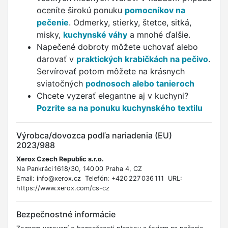
oceníte širokú ponuku
pomocníkov na
pečenie
. Odmerky, stierky, štetce, sitká,
misky,
kuchynské váhy
a mnohé ďalšie.
Napečené dobroty môžete uchovať alebo
darovať v
praktických krabičkách na pečivo
.
Servírovať potom môžete na krásnych
sviatočných
podnosoch alebo tanieroch
Chcete vyzerať elegantne aj v kuchyni?
Pozrite sa na ponuku kuchynského textilu
Výrobca/dovozca podľa nariadenia (EU)
2023/988
Xerox Czech Republic s.r.o.
Na Pankráci 1618/30, 140 00 Praha 4, CZ
Email: info@xerox.cz Telefón: +420 227 036 111 URL:
https://www.xerox.com/cs-cz
Bezpečnostné informácie