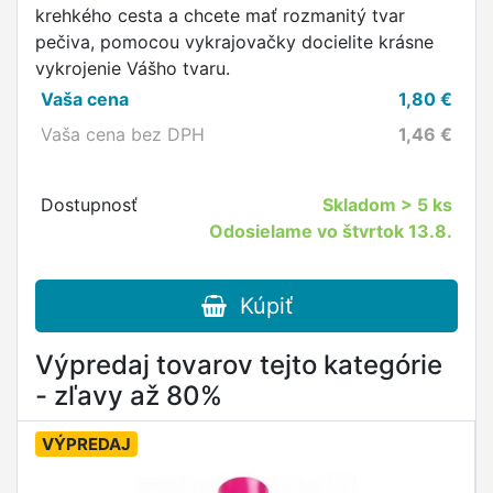
krehkého cesta a chcete mať rozmanitý tvar
pečiva, pomocou vykrajovačky docielite krásne
vykrojenie Vášho tvaru.
Vaša cena
1,80
€
Vaša cena bez DPH
1,46
€
Dostupnosť
Skladom
> 5 ks
Odosielame vo štvrtok 13.8.
Kúpiť
Výpredaj tovarov tejto kategórie
- zľavy až 80%
VÝPREDAJ