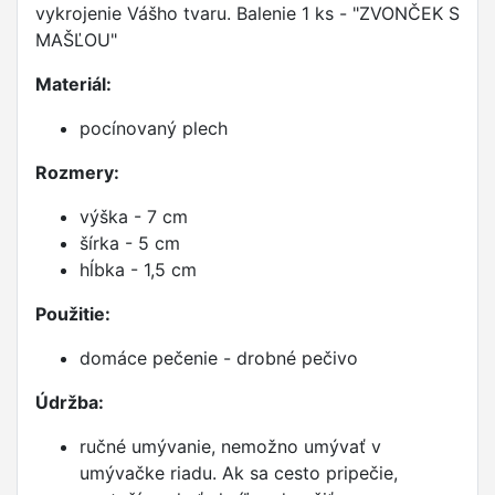
vykrojenie Vášho
tvaru. Balen
ie 1 ks - "ZVONČEK S
MAŠĽOU"
Materiál:
pocínovaný plech
Rozmery:
výška - 7 cm
šírka - 5 cm
hĺbka - 1,5 cm
Použitie:
domáce pečenie - drobné pečivo
Údržba:
ručné umývanie, nemožno umývať v
umývačke riadu. Ak sa cesto pripečie,