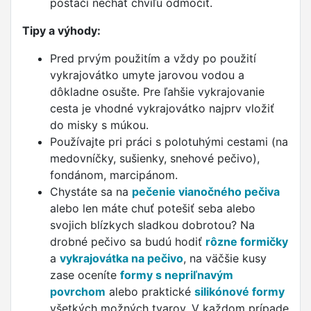
postačí nechať chvíľu odmočiť.
Tipy a výhody:
Pred prvým použitím a vždy po použití
vykrajovátko umyte jarovou vodou a
dôkladne osušte. Pre ľahšie vykrajovanie
cesta je vhodné vykrajovátko najprv vložiť
do misky s múkou.
Používajte pri práci s polotuhými cestami (na
medovníčky, sušienky, snehové pečivo),
fondánom, marcipánom.
Chystáte sa na
pečenie vianočného pečiva
alebo len máte chuť potešiť seba alebo
svojich blízkych sladkou dobrotou? Na
drobné pečivo sa budú hodiť
rôzne formičky
a
vykrajovátka na pečivo
, na väčšie kusy
zase oceníte
formy s nepriľnavým
povrchom
alebo praktické
silikónové formy
všetkých možných tvarov. V každom prípade