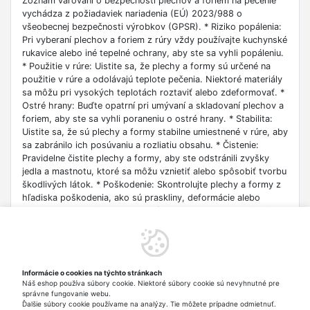
Zoznam varovaní o bezpečnosti plechov a foriem na pečenie
vychádza z požiadaviek nariadenia (EÚ) 2023/988 o
všeobecnej bezpečnosti výrobkov (GPSR). * Riziko popálenia:
Pri vyberaní plechov a foriem z rúry vždy používajte kuchynské
rukavice alebo iné tepelné ochrany, aby ste sa vyhli popáleniu.
* Použitie v rúre: Uistite sa, že plechy a formy sú určené na
použitie v rúre a odolávajú teplote pečenia. Niektoré materiály
sa môžu pri vysokých teplotách roztaviť alebo zdeformovať. *
Ostré hrany: Buďte opatrní pri umývaní a skladovaní plechov a
foriem, aby ste sa vyhli poraneniu o ostré hrany. * Stabilita:
Uistite sa, že sú plechy a formy stabilne umiestnené v rúre, aby
sa zabránilo ich posúvaniu a rozliatiu obsahu. * Čistenie:
Pravidelne čistite plechy a formy, aby ste odstránili zvyšky
jedla a mastnotu, ktoré sa môžu vznietiť alebo spôsobiť tvorbu
škodlivých látok. * Poškodenie: Skontrolujte plechy a formy z
hľadiska poškodenia, ako sú praskliny, deformácie alebo
hrdza. Poškodený riad môže byť nebezpečný pri používaní. *
Materiál: Uistite sa, že plechy a formy sú vyrobené z
materiálov bezpečných pre potraviny a neobsahujú škodlivé
látky ako BPA alebo PFOA. * Použitie na sporáku: Niektoré
formy nie sú určené na použitie na sporáku. * Umývanie v
Informácie o cookies na týchto stránkach
umývačke: Uistite sa, či je daný výrobok možné umývať v
Náš eshop používa súbory cookie. Niektoré súbory cookie sú nevyhnutné pre
umývačke riadu. * Mikrovlnná rúra: Niektoré výrobky nie sú
správne fungovanie webu.
určené na použitie v mikrovlnnej rúre.
Ďalšie súbory cookie používame na analýzy. Tie môžete prípadne odmietnuť.