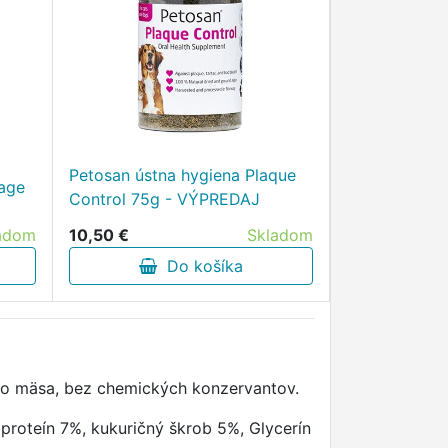
Petosan ústna hygiena Plaque
age
Control 75g - VÝPREDAJ
adom
10,50 €
Skladom
Do košíka
o mäsa, bez chemických konzervantov.
roteín 7%, kukuričný škrob 5%, Glycerín