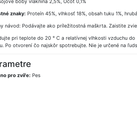
sójové bôby vláknina 2,5%, Ocot 0,1%
tné znaky:
Proteín 45%, vlhkosť 18%, obsah tuku 1%, hrubá
y návod: Podávajte ako príležitostná maškrta. Zaistite zvie
dujte pri teplote do 20 ° C a relatívnej vlhkosti vzduchu 
lu. Po otvorení čo najskôr spotrebujte. Nie je určené na ľud
rametre
no pro zvíře:
Pes