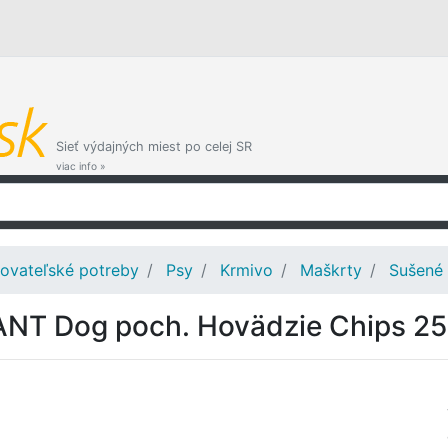
Sieť výdajných miest po celej SR
viac info »
ovateľské potreby
Psy
Krmivo
Maškrty
Sušené
NT Dog poch. Hovädzie Chips 2