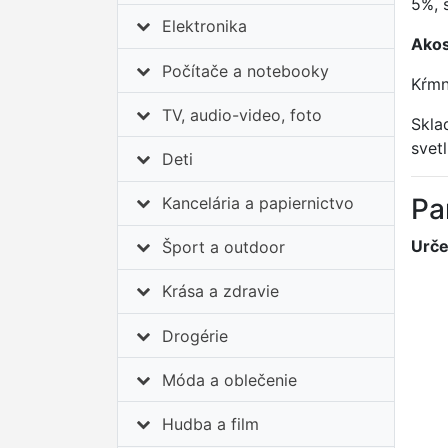
5%, 
Elektronika
Akos
Počítače a notebooky
Kŕmn
TV, audio-video, foto
Skla
svet
Deti
Pa
Kancelária a papiernictvo
Urče
Šport a outdoor
Krása a zdravie
Drogérie
Móda a oblečenie
Hudba a film