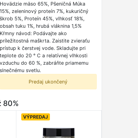
Hovädzie mäso 65%, Pšeničná Múka
15%, zeleninový proteín 7%, kukuričný
škrob 5%, Proteín 45%, vlhkosť 18%,
obsah tuku 1%, hrubá vláknina 1,5%
Kŕmny návod: Podávajte ako
príležitostná maškrta. Zaistite zvieraťu
prístup k čerstvej vode. Skladujte pri
teplote do 20 ° C a relatívnej vlhkosti
vzduchu do 60 %, zabráňte priamemu
slnečnému svetlu.
Predaj ukončený
až 80%
VÝPREDAJ