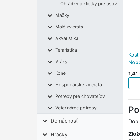
Ohrádky a klietky pre psov
Mačky
Malé zvieratá
Akvaristika
Teraristika
Kosť
Vtáky
Nob
1,41
Kone
Hospodárske zvieratá
Potreby pre chovateľov
Po
Veterinárne potreby
Domácnosť
Dopl
Zlož
Hračky