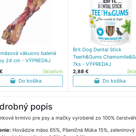
Brit Dog Dental Stick
 mäsová vákuovo balená
Teeth&Gums Chamomile&S
by 24 cm - VÝPREDAJ
7ks - VÝPREDAJ
 €
Skladom
2,88 €
Skl
Do košíka
Do košíka
drobný popis
nkové krmivo pre psy a mačky vyrobené zo 100% čerstvéh
enie:
Hovädzie mäso 65%, Pšeničná Múka 15%, zeleninový p