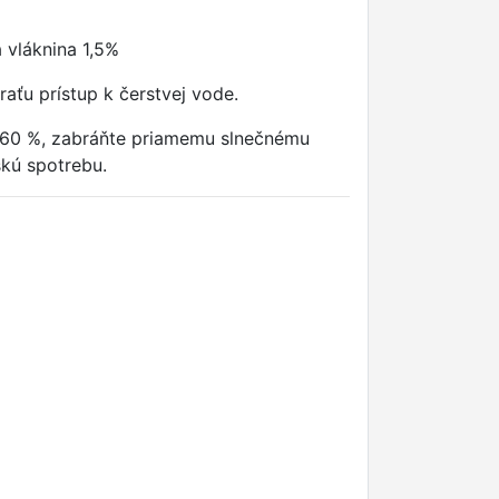
 vláknina 1,5%
raťu prístup k čerstvej vode.
do 60 %, zabráňte priamemu slnečnému
skú spotrebu.