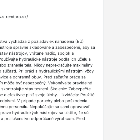
.strendpro.sk/
stva vychádza z požiadaviek nariadenia (EÚ)
ástroje správne skladované a zabezpečené, aby sa
tav nástrojov, vrátane hadíc, spojok a
žívajte hydraulické nástroje podľa ich účelu a
bo zranenie tela. Nikdy neprekračujte maximálny
 súčastí. Pri práci s hydraulickými nástrojmi vždy
avice a ochranná obuv. Pred začatím práce sa
alín môže byť nebezpečný. Vykonávajte pravidelné
skontrolujte stav tesnení. Školenie: Zabezpečte
a efektívne plniť svoje úlohy. Likvidácia: Použité
 predpismi. V prípade poruchy alebo poškodenia
anému personálu. Nepokúšajte sa sami opravovať
prave hydraulických nástrojov sa uistite, že sú
y a príslušenstvo odporúčané výrobcom. Pred