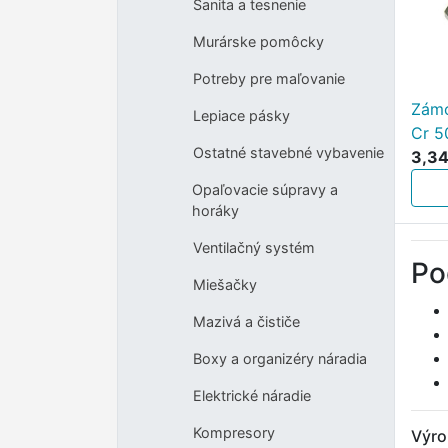
Sanita a tesnenie
Murárske pomôcky
Potreby pre maľovanie
Zám
Lepiace pásky
Cr 5
Ostatné stavebné vybavenie
3,34
Opaľovacie súpravy a
horáky
Ventilačný systém
Po
Miešačky
Mazivá a čističe
Boxy a organizéry náradia
Elektrické náradie
Kompresory
Výro