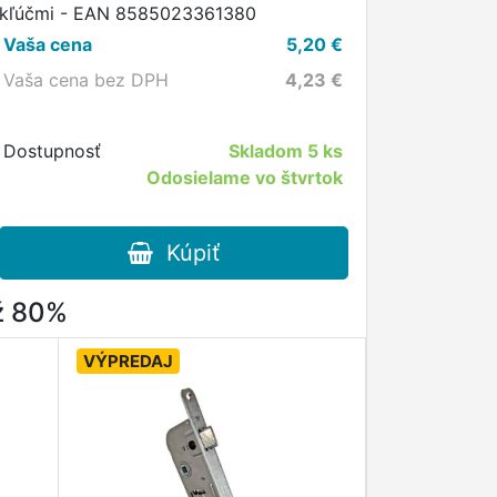
kľúčmi - EAN 8585023361380
Vaša cena
5,20
€
Vaša cena bez DPH
4,23
€
Dostupnosť
Skladom
5 ks
Odosielame vo štvrtok
Kúpiť
až 80%
VÝPREDAJ