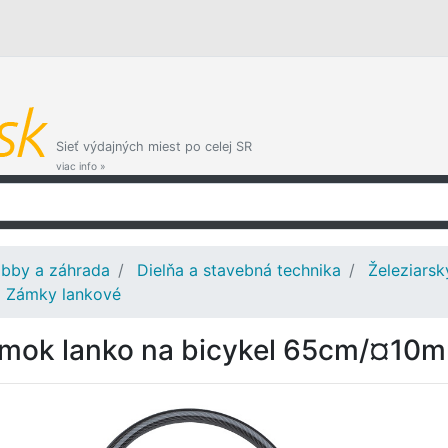
Sieť výdajných miest po celej SR
viac info »
bby a záhrada
Dielňa a stavebná technika
Železiarsk
Zámky lankové
mok lanko na bicykel 65cm/¤10