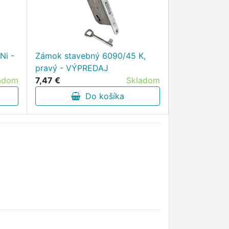
Ni -
Zámok stavebný 6090/45 K,
pravý - VÝPREDAJ
adom
7,47 €
Skladom
Do košíka