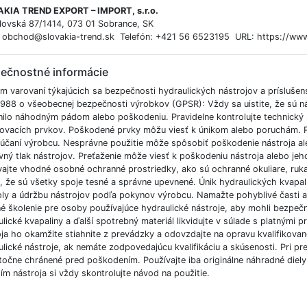
KIA TREND EXPORT – IMPORT, s.r.o.
lovská 87/1414, 073 01 Sobrance, SK
: obchod@slovakia-trend.sk Telefón: +421 56 6523195 URL: https://www
ečnostné informácie
m varovaní týkajúcich sa bezpečnosti hydraulických nástrojov a príslušen
988 o všeobecnej bezpečnosti výrobkov (GPSR): Vždy sa uistite, že sú n
nilo náhodným pádom alebo poškodeniu. Pravidelne kontrolujte technický s
ovacích prvkov. Poškodené prvky môžu viesť k únikom alebo poruchám. Pou
účaní výrobcu. Nesprávne použitie môže spôsobiť poškodenie nástroja ale
ný tlak nástrojov. Preťaženie môže viesť k poškodeniu nástroja alebo jeho
vajte vhodné osobné ochranné prostriedky, ako sú ochranné okuliare, ruk
te, že sú všetky spoje tesné a správne upevnené. Únik hydraulických kvap
oly a údržbu nástrojov podľa pokynov výrobcu. Namažte pohyblivé časti a 
 školenie pre osoby používajúce hydraulické nástroje, aby mohli bezpečne 
lické kvapaliny a ďalší spotrebný materiál likvidujte v súlade s platnými
oja ho okamžite stiahnite z prevádzky a odovzdajte na opravu kvalifikov
lické nástroje, ak nemáte zodpovedajúcu kvalifikáciu a skúsenosti. Pri pre
točne chránené pred poškodením. Používajte iba originálne náhradné diel
ím nástroja si vždy skontrolujte návod na použitie.