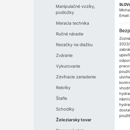
SLOVA
Manipulačné vozíky,
Micha
podložky
Email
Meracia technika
Bezp
Ručné náradie
Zozna
2023/
Rezačky na dlažbu
zabrá
upevň
Zváranie
odpor
Vykurovanie
pracov
použí
Zdvíhacie zariadenie
uisti
kontr
Rebríky
vhodné
hydrau
Štafle
nástr
hydrau
Schodíky
dosta
použit
Železiarsky tovar