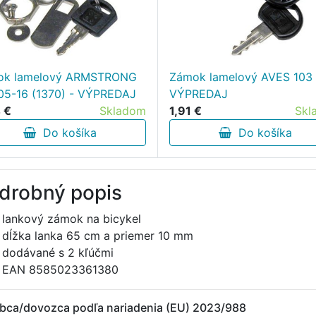
ok lamelový ARMSTRONG
Zámok lamelový AVES 103 
05-16 (1370) - VÝPREDAJ
VÝPREDAJ
 €
Skladom
1,91 €
Skl
Do košíka
Do košíka
drobný popis
lankový zámok na bicykel
dĺžka lanka 65 cm a priemer 10 mm
dodávané s 2 kľúčmi
EAN 8585023361380
bca/dovozca podľa nariadenia (EU) 2023/988