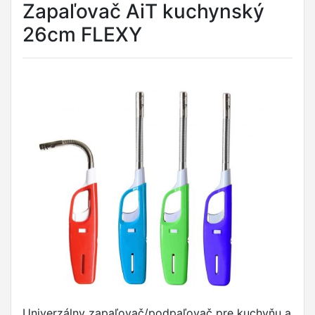
Zapaľovač AiT kuchynský
26cm FLEXY
Univerzálny zapaľovač/podpaľovač pre kuchyňu a