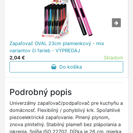
Zapaľovač OVAL 23cm plamienkový - mix
variantov či farieb - VÝPREDAJ
2,04 €
Skladom
Do košíka
Podrobný popis
Univerzálny zapaľovač/podpaľovač pre kuchyňu a
domácnosť. Flexibilný / pohyblivý krk. Spoľahlivé
piezoelektrické zapaľovanie. Plnený plynom,
znova plniteľný. Stabilný plameň bez plápolania a
iskrenia. Spĺňa ISO 22702. Dĺžka je 26 cm, mierka