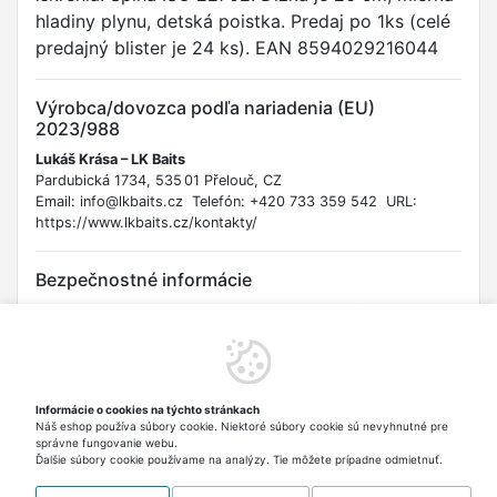
hladiny plynu, detská poistka. Predaj po 1ks (celé
predajný blister je 24 ks). EAN 8594029216044
Výrobca/dovozca podľa nariadenia (EU)
2023/988
Lukáš Krása – LK Baits
Pardubická 1734, 535 01 Přelouč, CZ
Email: info@lkbaits.cz Telefón: +420 733 359 542 URL:
https://www.lkbaits.cz/kontakty/
Bezpečnostné informácie
Upozornenie: Tento zapaľovač obsahuje horľavý plyn pod
tlakom. Nesprávne použitie môže viesť k požiaru alebo
popáleninám. Varovanie: Udržujte mimo dosahu detí.
Zapaľovač nie je hračka. Chráňte pred teplom nad 50°C a
priamym slnečným žiarením. Neprepichujte ani nevhadzujte do
Informácie o cookies na týchto stránkach
ohňa. Používajte iba v dobre vetraných priestoroch. Vekové
Náš eshop používa súbory cookie. Niektoré súbory cookie sú nevyhnutné pre
obmedzenie: Predaj osobám mladším ako 18 rokov je
správne fungovanie webu.
zakázaný.
Ďalšie súbory cookie používame na analýzy. Tie môžete prípadne odmietnuť.