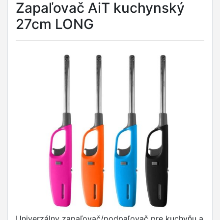
Zapaľovač AiT kuchynský
27cm LONG
Univerzálny zapaľovač/podpaľovač pre kuchyňu a