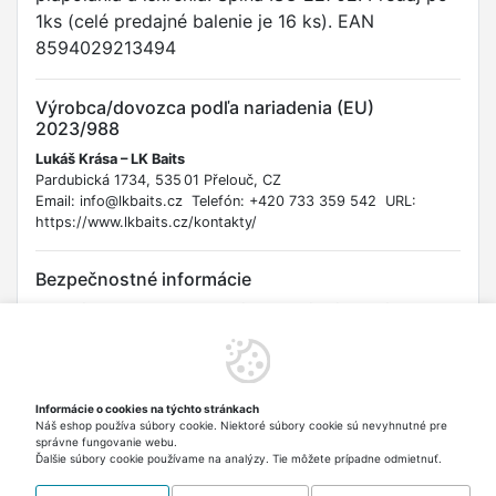
1ks (celé predajné balenie je 16 ks). EAN
8594029213494
Výrobca/dovozca podľa nariadenia (EU)
2023/988
Lukáš Krása – LK Baits
Pardubická 1734, 535 01 Přelouč, CZ
Email: info@lkbaits.cz Telefón: +420 733 359 542 URL:
https://www.lkbaits.cz/kontakty/
Bezpečnostné informácie
Uchovávajte mimo dosahu detí. Pri používaní nevchádzajte
plyn. Nevystavujte teplotám vyšším ako 50 °C. Nehadzujte do
ohňa. Nezapálujte po dobu dlhšiu ako 5 sekúnd. Pred ďalším
zapálením počkajte 10 sekúnd. Pri plnení držte zapaľovač
zvisle, horákom nahor. Používajte iba v dobre vetraných
Informácie o cookies na týchto stránkach
priestoroch. Pri kontakte s pokožkou alebo očami okamžite
Náš eshop používa súbory cookie. Niektoré súbory cookie sú nevyhnutné pre
opláchnite veľkým množstvom vody. V prípade požitia
správne fungovanie webu.
vyhľadajte lekársku pomoc. Nie je určené pre deti.
Ďalšie súbory cookie používame na analýzy. Tie môžete prípadne odmietnuť.