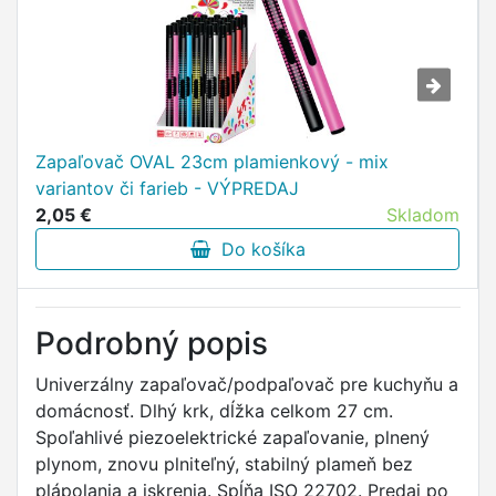
Zapaľovač OVAL 23cm plamienkový - mix
variantov či farieb - VÝPREDAJ
2,05 €
Skladom
Do košíka
Podrobný popis
Univerzálny zapaľovač/podpaľovač pre kuchyňu a
domácnosť. Dlhý krk, dĺžka celkom 27 cm.
Spoľahlivé piezoelektrické zapaľovanie, plnený
plynom, znovu plniteľný, stabilný plameň bez
plápolania a iskrenia. Spĺňa ISO 22702. Predaj po