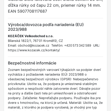
dĺžka rúrky od čapu 22 cm, priemer rúrky 14 mm.
EAN 5907708117687
Výrobca/dovozca podľa nariadenia (EU)
2023/988
KOZÁČEK Velkoobchod s.r.o.
Bílanská 1822/1, 767 01 Kroměříž, CZ
Email: obchod@kozacek.cz Telefón: +420 573 342 589 URL:
https://www.kozacek.cz/kontakty/
Bezpečnostné informácie
Zoznam bezpečnostných varovaní týkajúcich sa podpier dverí
vychádza z požiadaviek nariadenia (EÚ) 2023/988 o
všeobecnej bezpečnosti výrobkov (GPSR): Nebezpečenstvo
pricviknutia: Uistite sa, že podpera je umiestnená stabilným
spôsobom a nespôsobí náhle zatvorenie dverí. Dávajte pozor
na prsty a ďalšie časti tela pri umiestňovaní a odstraňovaní
podpery. Zaťaženie: Nepreťažujte podperu. Používajte iba pre
dvere s hmotnosťou, na ktorú je určená. Materiál: Uistite sa, že
materiál, z ktorého je podpera vyrobená, je vhodný pre typ