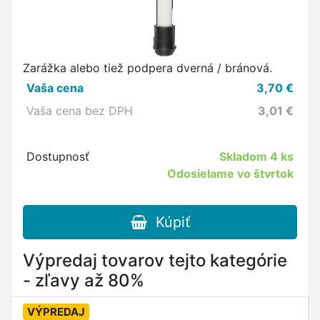
Zarážka alebo tiež podpera dverná / bránová.
Vaša cena
3,70
€
Vaša cena bez DPH
3,01
€
Dostupnosť
Skladom
4 ks
Odosielame vo štvrtok
Kúpiť
Výpredaj tovarov tejto kategórie
- zľavy až 80%
VÝPREDAJ