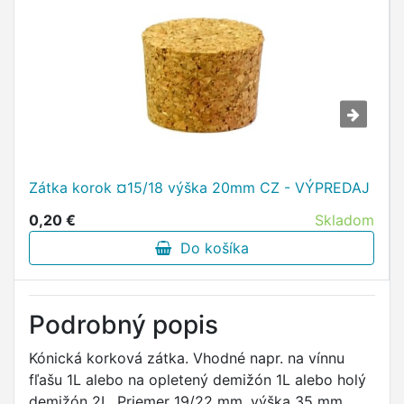
Zátka korok ¤15/18 výška 20mm CZ - VÝPREDAJ
0,20 €
Skladom
Do košíka
Podrobný popis
Kónická korková zátka. Vhodné napr. na vínnu
fľašu 1L alebo na opletený demižón 1L alebo holý
demižón 2L. Priemer 19/22 mm, výška 35 mm.