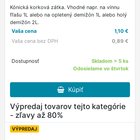
Kónická korková zátka. Vhodné napr. na vínnu
fľašu 1L alebo na opletený demižón 1L alebo holý
demižón 2L.
Vaša cena
1,10
€
Vaša cena bez DPH
0,89
€
Dostupnosť
Skladom
> 5 ks
Odosielame vo štvrtok
Kúpiť
Výpredaj tovarov tejto kategórie
- zľavy až 80%
VÝPREDAJ