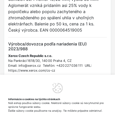
Aglomerát vzniká pridaním asi 25% vody k
popolčeku alebo popolu zachyteného a
zhromaždeného po spálení uhlia v uhoľných
elektrárňach. Balenie po 50 ks, cena za 1 ks.
Český výrobca. EAN 0000064519005
Výrobca/dovozca podľa nariadenia (EU)
2023/988
Xerox Czech Republic s.r.o.
Na Pankráci 1618/30, 140 00 Praha 4, CZ
Email: info@xerox.cz Telefón: +420 227 036 111 URL:
https://www.xerox.com/cs-cz
Bezpečnostné informácie
Upozornenie: Hrozí riziko udusenia v prípade požitia malých
častí. Varovanie: Uchovávajte mimo dosahu malých detí. Ak je
Informácie o cookies na týchto stránkach
zátka určená na styk s potravinami, spĺňa požiadavky
Náš eshop používa súbory cookie. Niektoré súbory cookie sú nevyhnutné pre
nariadenia (ES) č. 1935/2004. Vekové obmedzenie: Nevhodné
správne fungovanie webu.
pre deti do 3 rokov.
Ďalšie súbory cookie používame na analýzy. Tie môžete prípadne odmietnuť.