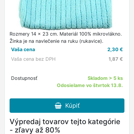
Rozmery 14 x 23 cm. Materiál 100% mikrovlákno.
Žinka je na navlečenie na ruku (rukavice).
Vaša cena
2,30
€
Vaša cena bez DPH
1,87
€
Dostupnosť
Skladom
> 5 ks
Odosielame vo štvrtok 13.8.
Kúpiť
Výpredaj tovarov tejto kategórie
- zľavy až 80%