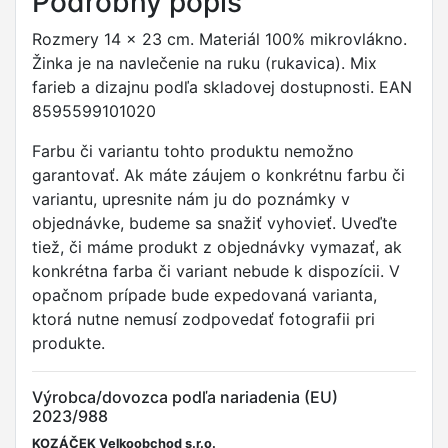
Podrobný popis
Rozmery 14 x 23 cm. Materiál 100% mikrovlákno.
Žinka je na navlečenie na ruku (rukavica). Mix
farieb a dizajnu podľa skladovej dostupnosti. EAN
8595599101020
Farbu či variantu tohto produktu nemožno
garantovať. Ak máte záujem o konkrétnu farbu či
variantu, upresnite nám ju do poznámky v
objednávke, budeme sa snažiť vyhovieť. Uveďte
tiež, či máme produkt z objednávky vymazať, ak
konkrétna farba či variant nebude k dispozícii. V
opačnom prípade bude expedovaná varianta,
ktorá nutne nemusí zodpovedať fotografii pri
produkte.
Výrobca/dovozca podľa nariadenia (EU)
2023/988
KOZÁČEK Velkoobchod s.r.o.