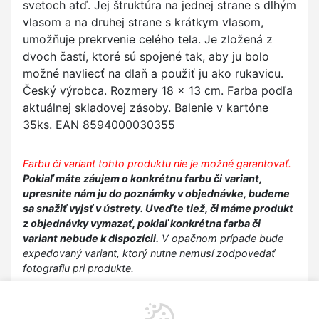
svetoch atď. Jej štruktúra na jednej strane s dlhým
vlasom a na druhej strane s krátkym vlasom,
umožňuje prekrvenie celého tela. Je zložená z
dvoch častí, ktoré sú spojené tak, aby ju bolo
možné navliecť na dlaň a použiť ju ako rukavicu.
Český výrobca. Rozmery 18 x 13 cm. Farba podľa
aktuálnej skladovej zásoby. Balenie v kartóne
35ks. EAN 8594000030355
Farbu či variant tohto produktu nie je možné garantovať.
Pokiaľ máte záujem o konkrétnu farbu či variant,
upresnite nám ju do poznámky v objednávke, budeme
sa snažiť vyjsť v ústrety. Uveďte tiež, či máme produkt
z objednávky vymazať, pokiaľ konkrétna farba či
variant nebude k dispozícii.
V opačnom prípade bude
expedovaný variant, ktorý nutne nemusí zodpovedať
fotografiu pri produkte.
Bezpečnostné informácie