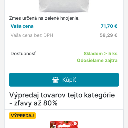
Zmes určená na zelené hnojenie.
Vaša cena
71,70
€
Vaša cena bez DPH
58,29
€
Dostupnosť
Skladom
> 5 ks
Odosielame zajtra
Kúpiť
Výpredaj tovarov tejto kategórie
- zľavy až 80%
VÝPREDAJ