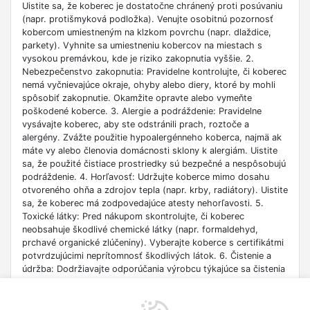
Uistite sa, že koberec je dostatočne chránený proti posúvaniu
(napr. protišmyková podložka). Venujte osobitnú pozornosť
kobercom umiestneným na klzkom povrchu (napr. dlaždice,
parkety). Vyhnite sa umiestneniu kobercov na miestach s
vysokou premávkou, kde je riziko zakopnutia vyššie. 2.
Nebezpečenstvo zakopnutia: Pravidelne kontrolujte, či koberec
nemá vyčnievajúce okraje, ohyby alebo diery, ktoré by mohli
spôsobiť zakopnutie. Okamžite opravte alebo vymeňte
poškodené koberce. 3. Alergie a podráždenie: Pravidelne
vysávajte koberec, aby ste odstránili prach, roztoče a
alergény. Zvážte použitie hypoalergénneho koberca, najmä ak
máte vy alebo členovia domácnosti sklony k alergiám. Uistite
sa, že použité čistiace prostriedky sú bezpečné a nespôsobujú
podráždenie. 4. Horľavosť: Udržujte koberce mimo dosahu
otvoreného ohňa a zdrojov tepla (napr. krby, radiátory). Uistite
sa, že koberec má zodpovedajúce atesty nehorľavosti. 5.
Toxické látky: Pred nákupom skontrolujte, či koberec
neobsahuje škodlivé chemické látky (napr. formaldehyd,
prchavé organické zlúčeniny). Vyberajte koberce s certifikátmi
potvrdzujúcimi neprítomnosť škodlivých látok. 6. Čistenie a
údržba: Dodržiavajte odporúčania výrobcu týkajúce sa čistenia
a starostlivosti o koberec. Nepoužívajte agresívne chemikálie,
ktoré môžu poškodiť koberec alebo byť škodlivé pre zdravie. V
prípade mokrého čistenia sa uistite, že je koberec dôkladne