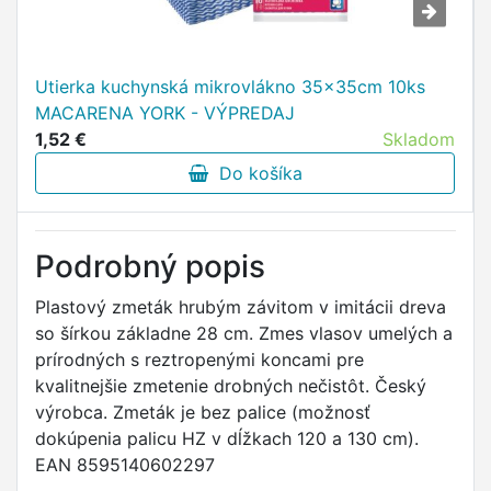
Utierka kuchynská mikrovlákno 35x35cm 10ks
MACARENA YORK - VÝPREDAJ
1,52 €
Skladom
Do košíka
Podrobný popis
Plastový zmeták hrubým závitom v imitácii dreva
so šírkou základne 28 cm. Zmes vlasov umelých a
prírodných s reztropenými koncami pre
kvalitnejšie zmetenie drobných nečistôt. Český
výrobca. Zmeták je bez palice (možnosť
dokúpenia palicu HZ v dĺžkach 120 a 130 cm).
EAN 8595140602297