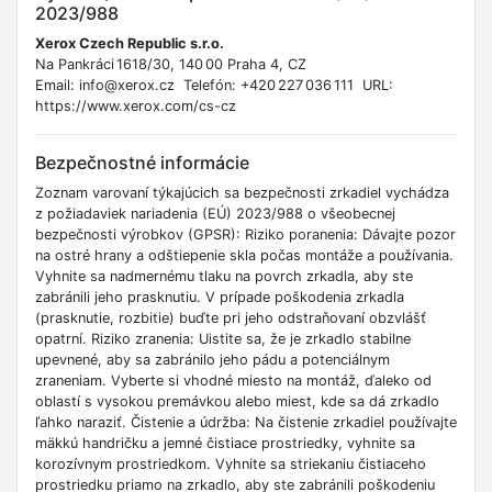
2023/988
Xerox Czech Republic s.r.o.
Na Pankráci 1618/30, 140 00 Praha 4, CZ
Email: info@xerox.cz Telefón: +420 227 036 111 URL:
https://www.xerox.com/cs-cz
Bezpečnostné informácie
Zoznam varovaní týkajúcich sa bezpečnosti zrkadiel vychádza
z požiadaviek nariadenia (EÚ) 2023/988 o všeobecnej
bezpečnosti výrobkov (GPSR): Riziko poranenia: Dávajte pozor
na ostré hrany a odštiepenie skla počas montáže a používania.
Vyhnite sa nadmernému tlaku na povrch zrkadla, aby ste
zabránili jeho prasknutiu. V prípade poškodenia zrkadla
(prasknutie, rozbitie) buďte pri jeho odstraňovaní obzvlášť
opatrní. Riziko zranenia: Uistite sa, že je zrkadlo stabilne
upevnené, aby sa zabránilo jeho pádu a potenciálnym
zraneniam. Vyberte si vhodné miesto na montáž, ďaleko od
oblastí s vysokou premávkou alebo miest, kde sa dá zrkadlo
ľahko naraziť. Čistenie a údržba: Na čistenie zrkadiel používajte
mäkkú handričku a jemné čistiace prostriedky, vyhnite sa
korozívnym prostriedkom. Vyhnite sa striekaniu čistiaceho
prostriedku priamo na zrkadlo, aby ste zabránili poškodeniu