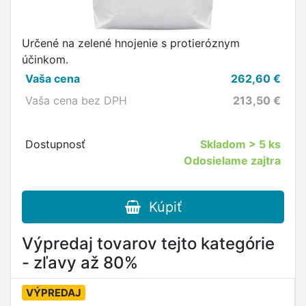
Určené na zelené hnojenie s protieróznym
účinkom.
Vaša cena
262,60
€
Vaša cena bez DPH
213,50
€
Dostupnosť
Skladom
> 5 ks
Odosielame zajtra
Kúpiť
Výpredaj tovarov tejto kategórie
- zľavy až 80%
VÝPREDAJ