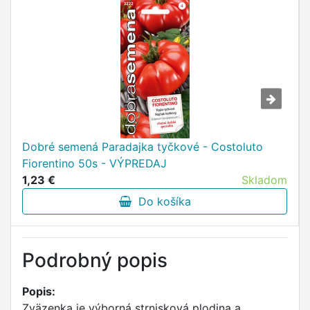
Dobré semená Paradajka tyčkové - Costoluto
Fiorentino 50s - VÝPREDAJ
1,23 €
Skladom
Do košíka
Podrobný popis
Popis:
Zväzenka je výborná strnisková plodina a