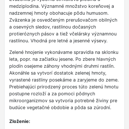
medziplodina. Významné množstvo koreňovej a
nadzemnej hmoty obohacuje pôdu humusom.
Zväzenka je osvedčeným prerušovačom obilných
a osevných sledov, rastlinou dočasných
protieróznych pásov a tiež včelársky významnou
rastlinou. Vhodná pre letné a jesenné výsevy.
Zelené hnojenie vykonávame spravidla na sklonku
leta, popr. na začiatku jesene. Po zbere hlavných
plodín osejeme záhony vhodnými druhmi rastlín.
Akonáhle sa vytvorí dostatok zelenej hmoty,
vyrastené rastliny posekáme a zaryjeme do zeme.
Prebiehajúci prirodzený proces túto zelenú hmotu
postupne rozloží a za pomoci pôdnych
mikroorganizmov sa vytvoria potrebné živiny pre
budúce vegetačné obdobie a pôda sa zúrodní.
Zloženie: