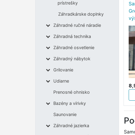
prístrešky
Sa
Gr
Záhradkárske doplnky
vý
Záhradné ručné náradie
Záhradná technika
Záhradné osvetlenie
Záhradný nábytok
Grilovanie
Udiarne
8,
Prenosné ohnisko
Bazény a vírivky
Saunovanie
Po
Záhradné jazierka
Samo