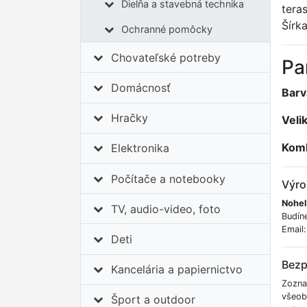
Dielňa a stavebná technika
tera
Šírk
Ochranné pomôcky
Chovateľské potreby
Pa
Domácnosť
Barv
Hračky
Veli
Komb
Elektronika
Počítače a notebooky
Výro
Nohel
TV, audio-video, foto
Budín
Email
Deti
Bezp
Kancelária a papiernictvo
Zozna
všeob
Šport a outdoor