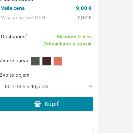
Vaša cena
9,80
€
Vaša cena bez DPH
7,97
€
Dostupnosť
Skladom
> 5 ks
Odosielame v utorok
Zvolte barvu:
Zvolte objem:
Kúpiť