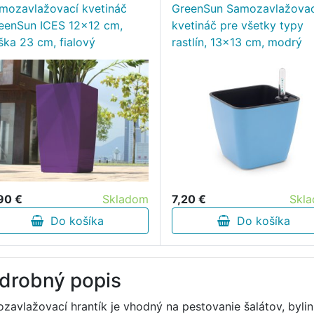
mozavlažovací kvetináč
GreenSun Samozavlažovac
eenSun ICES 12x12 cm,
kvetináč pre všetky typy
ška 23 cm, fialový
rastlín, 13x13 cm, modrý
90 €
Skladom
7,20 €
Skl
Do košíka
Do košíka
drobný popis
zavlažovací hrantík je vhodný na pestovanie šalátov, bylin