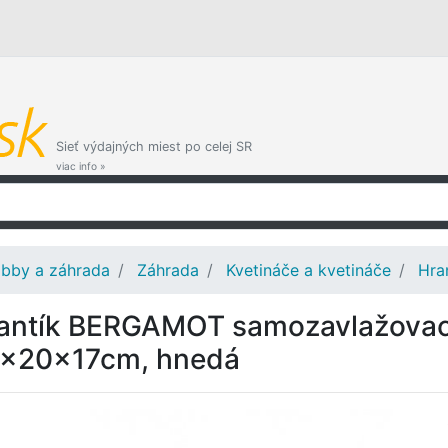
Sieť výdajných miest po celej SR
viac info »
bby a záhrada
Záhrada
Kvetináče a kvetináče
Hra
antík BERGAMOT samozavlažovací
x20x17cm, hnedá