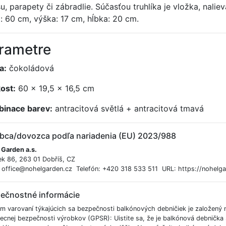
su, parapety či zábradlie. Súčasťou truhlíka je vložka, nalie
a: 60 cm, výška: 17 cm, hĺbka: 20 cm.
rametre
a:
čokoládová
kost:
60 x 19,5 x 16,5 cm
inace barev:
antracitová světlá + antracitová tmavá
bca/dovozca podľa nariadenia (EU) 2023/988
 Garden a.s.
ek 86, 263 01 Dobříš, CZ
: office@nohelgarden.cz Telefón: +420 318 533 511 URL: https://nohelga
ečnostné informácie
m varovaní týkajúcich sa bezpečnosti balkónových debničiek je založený
ecnej bezpečnosti výrobkov (GPSR): Uistite sa, že je balkónová debnička s