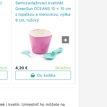
í
Samozavlažovací kvetináč
Samozavlažovac
GreenSun OCEANS 10 x 10 cm
GreenSun Liqui
s lopatkou a menovkou, výška
cm, výška 23 c
9 cm, ružový
adom
4,20 €
Skladom
8,10 €
Do košíka
Do 
iek i kvetín. Umiestniť ho môžete na