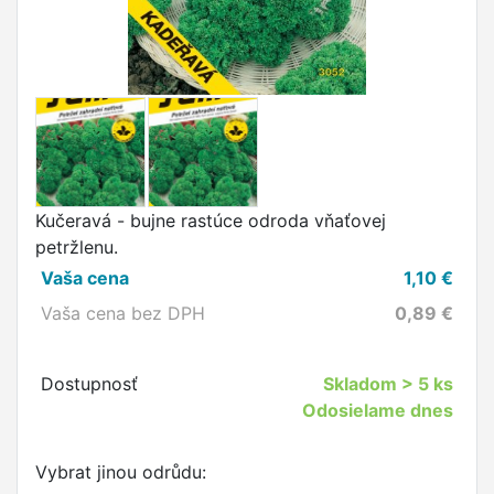
Kučeravá - bujne rastúce odroda vňaťovej
petržlenu.
Vaša cena
1,10
€
Vaša cena bez DPH
0,89
€
Dostupnosť
Skladom
> 5 ks
Odosielame dnes
Vybrat jinou odrůdu: