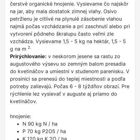
čerstvé organické hnojenie. Vysievame čo najskôr
na jar, aby mala dostatok zimnej vlahy. Osivo
petržlenu je citlivé na plynulé zásobenie vlahou
najmä počas vzchádzanie a pri zaschnutí alebo pri
vytvorení pôdneho škralupu často veľmi zle
vzchádza. Vysievame 1,5 - 5 kg na hektár, 1,5 - 5
2.
g na m
Prirýchlovanie:
v neskorom jesene sa rastu zo
augustového výsevu so zemným balom presadia
do kvetináčov a umiestni v studenom parenisku. V
prosinici sa prenesú do teplej miestnosti a podľa
potreby zalievajú. Počas 6 - 8 týždňov obrazí. Pre
rýchlenie lez vysievať v auguste aj priamo do
kvetináčov.
hnojenie:
N 90 kg N / ha
P 70 kg P2O5 / ha
K 120 kg K 2O / ha