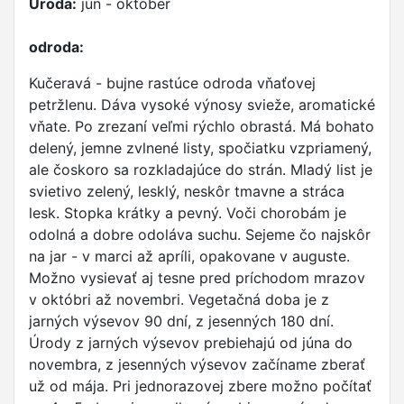
Úroda:
jún - október
odroda:
Kučeravá - bujne rastúce odroda vňaťovej
petržlenu. Dáva vysoké výnosy svieže, aromatické
vňate. Po zrezaní veľmi rýchlo obrastá. Má bohato
delený, jemne zvlnené listy, spočiatku vzpriamený,
ale čoskoro sa rozkladajúce do strán. Mladý list je
svietivo zelený, lesklý, neskôr tmavne a stráca
lesk. Stopka krátky a pevný. Voči chorobám je
odolná a dobre odoláva suchu. Sejeme čo najskôr
na jar - v marci až apríli, opakovane v auguste.
Možno vysievať aj tesne pred príchodom mrazov
v októbri až novembri. Vegetačná doba je z
jarných výsevov 90 dní, z jesenných 180 dní.
Úrody z jarných výsevov prebiehajú od júna do
novembra, z jesenných výsevov začíname zberať
už od mája. Pri jednorazovej zbere možno počítať