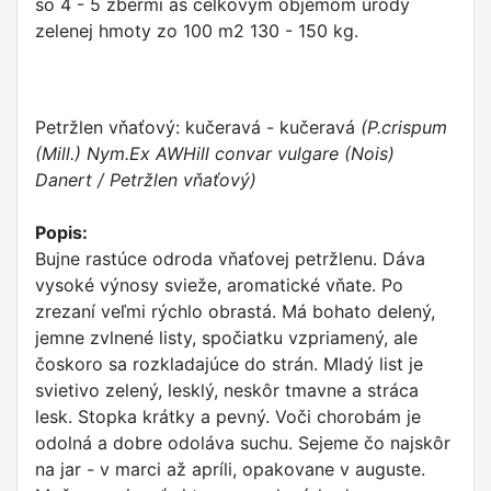
so 4 - 5 zbermi as celkovým objemom úrody
zelenej hmoty zo 100 m2 130 - 150 kg.
Petržlen vňaťový: kučeravá - kučeravá
(P.crispum
(Mill.) Nym.Ex AWHill convar vulgare (Nois)
Danert / Petržlen vňaťový)
Popis:
Bujne rastúce odroda vňaťovej petržlenu. Dáva
vysoké výnosy svieže, aromatické vňate. Po
zrezaní veľmi rýchlo obrastá. Má bohato delený,
jemne zvlnené listy, spočiatku vzpriamený, ale
čoskoro sa rozkladajúce do strán. Mladý list je
svietivo zelený, lesklý, neskôr tmavne a stráca
lesk. Stopka krátky a pevný. Voči chorobám je
odolná a dobre odoláva suchu. Sejeme čo najskôr
na jar - v marci až apríli, opakovane v auguste.