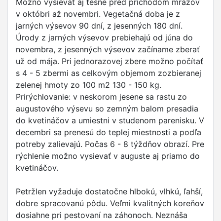
Možno vysievať aj tesne pred príchodom mrazov
v októbri až novembri. Vegetačná doba je z
jarných výsevov 90 dní, z jesenných 180 dní.
Úrody z jarných výsevov prebiehajú od júna do
novembra, z jesenných výsevov začíname zberať
už od mája. Pri jednorazovej zbere možno počítať
s 4 - 5 zbermi as celkovým objemom zozbieranej
zelenej hmoty zo 100 m2 130 - 150 kg.
Prirýchlovanie: v neskorom jesene sa rastu zo
augustového výsevu so zemným balom presadia
do kvetináčov a umiestni v studenom parenisku. V
decembri sa prenesú do teplej miestnosti a podľa
potreby zalievajú. Počas 6 - 8 týždňov obrazí. Pre
rýchlenie možno vysievať v auguste aj priamo do
kvetináčov.
Petržlen vyžaduje dostatočne hlbokú, vlhkú, ľahší,
dobre spracovanú pôdu. Veľmi kvalitných koreňov
dosiahne pri pestovaní na záhonoch. Neznáša