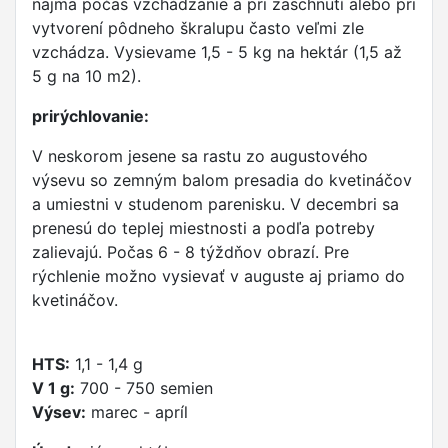
najmä počas vzchádzanie a pri zaschnutí alebo pri
vytvorení pôdneho škralupu často veľmi zle
vzchádza. Vysievame 1,5 - 5 kg na hektár (1,5 až
5 g na 10 m2).
prirýchlovanie:
V neskorom jesene sa rastu zo augustového
výsevu so zemným balom presadia do kvetináčov
a umiestni v studenom parenisku. V decembri sa
prenesú do teplej miestnosti a podľa potreby
zalievajú. Počas 6 - 8 týždňov obrazí. Pre
rýchlenie možno vysievať v auguste aj priamo do
kvetináčov.
HTS:
1,1 - 1,4 g
V 1 g:
700 - 750 semien
Výsev:
marec - apríl