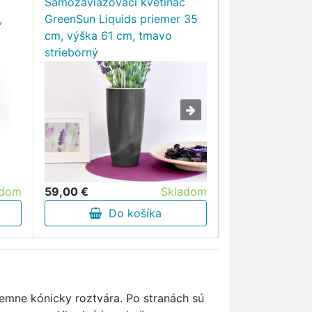
Samozavlažovací kvetináč
GreenSun Samo
,
GreenSun Liquids priemer 35
kvetináč pre vš
cm, výška 61 cm, tmavo
rastlín, 13x13 
strieborný
59,00 €
Skladom
7,20 €
adom
Do košíka
Do 
emne kónicky roztvára. Po stranách sú