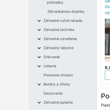
Sa
prístrešky
Gr
Záhradkárske doplnky
vý
Záhradné ručné náradie
Záhradná technika
Záhradné osvetlenie
Záhradný nábytok
Grilovanie
Udiarne
8,
Prenosné ohnisko
Bazény a vírivky
Saunovanie
Po
Záhradné jazierka
Plas