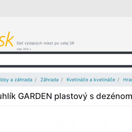
Sieť výdajných miest po celej SR
viac info »
bby a záhrada
Záhrada
Kvetináče a kvetináče
Hra
uhlík GARDEN plastový s dezéno