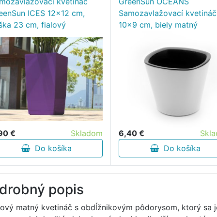
mozavlažovací kvetináč
GreenSun OCEANS
eenSun ICES 12x12 cm,
Samozavlažovací kvetináč
ška 23 cm, fialový
10x9 cm, biely matný
90 €
Skladom
6,40 €
Skl
Do košíka
Do košíka
drobný popis
tový matný kvetináč s obdĺžnikovým pôdorysom, ktorý sa j