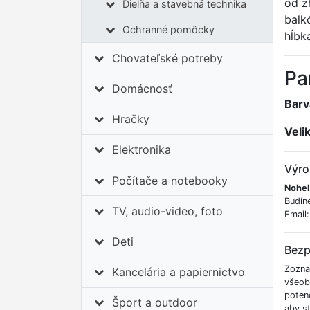
od z
Dielňa a stavebná technika
balk
Ochranné pomôcky
hĺbk
Chovateľské potreby
Pa
Domácnosť
Barv
Hračky
Veli
Elektronika
Výro
Počítače a notebooky
Nohel
Budín
TV, audio-video, foto
Email
Deti
Bezp
Zozna
Kancelária a papiernictvo
všeob
poten
Šport a outdoor
aby s