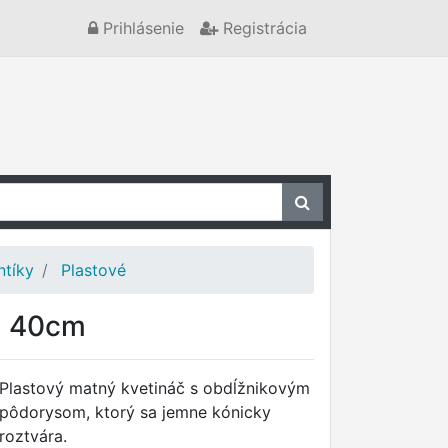
Prihlásenie
Registrácia
ntíky
Plastové
m 40cm
Plastový matný kvetináč s obdĺžnikovým
pôdorysom, ktorý sa jemne kónicky
roztvára.