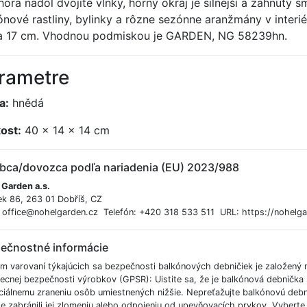
hora nadol dvojité vlnky, horný okraj je silnejší a zahnut
ónové rastliny, bylinky a rôzne sezónne aranžmány v interiéri
a 17 cm. Vhodnou podmiskou je GARDEN, NG 58239hn.
rametre
a:
hnědá
kost:
40 x 14 x 14 cm
bca/dovozca podľa nariadenia (EU) 2023/988
 Garden a.s.
ek 86, 263 01 Dobříš, CZ
: office@nohelgarden.cz Telefón: +420 318 533 511 URL: https://nohelga
ečnostné informácie
m varovaní týkajúcich sa bezpečnosti balkónových debničiek je založený
ecnej bezpečnosti výrobkov (GPSR): Uistite sa, že je balkónová debnička s
ciálnemu zraneniu osôb umiestnených nižšie. Nepreťažujte balkónovú deb
te zabránili jej zlomeniu alebo odpojeniu od upevňovacích prvkov. Vyberte