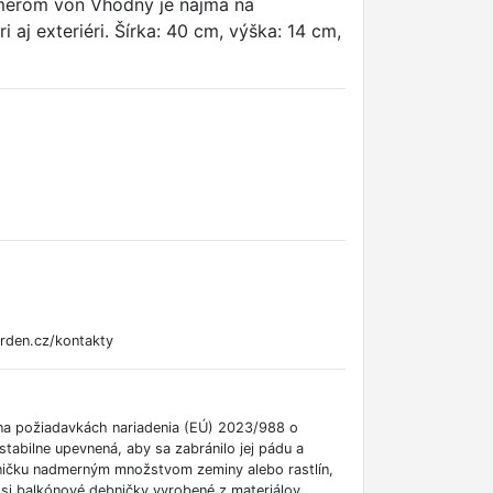
ý smerom von Vhodný je najmä na
 aj exteriéri. Šírka: 40 cm, výška: 14 cm,
rden.cz/kontakty
 na požiadavkách nariadenia (EÚ) 2023/988 o
tabilne upevnená, aby sa zabránilo jej pádu a
ničku nadmerným množstvom zeminy alebo rastlín,
 si balkónové debničky vyrobené z materiálov