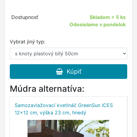
Dostupnosť
Skladom
> 5 ks
Odosielame v pondelok
Vybrat jiný typ:
Kúpiť
Múdra alternatíva:
Samozavlažovací kvetináč GreenSun ICES
S
12x12 cm, výška 23 cm, hnedý
12