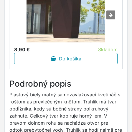
8,90 €
Skladom
8
Do košíka
Podrobný popis
Plastový biely matný samozavlažovací kvetináč s
roštom as prevlečeným knôtom. Truhlík má tvar
obdĺžnika, kedy sú bočné strany polkruhový
zahnuté. Celkový tvar kopíruje horný lem. V
pravom dolnom rohu sa nachádza otvor pre
odtok prebytočnej vody. Truhlík sa hodí najmä pre