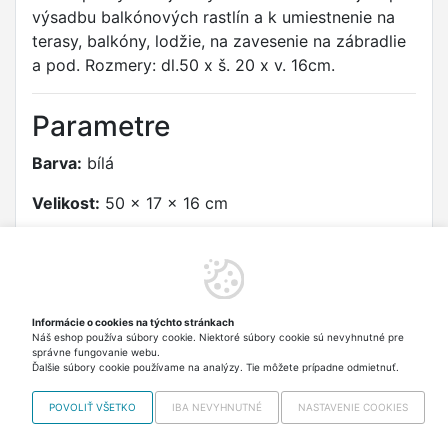
výsadbu balkónových rastlín a k umiestnenie na
terasy, balkóny, lodžie, na zavesenie na zábradlie
a pod. Rozmery: dl.50 x š. 20 x v. 16cm.
Parametre
Barva:
bílá
Velikost:
50 x 17 x 16 cm
Produktová skupina:
Truhlík samozavlažovací
FLORA
Typ:
s knoty plastový bílý 50cm
Informácie o cookies na týchto stránkach
Náš eshop používa súbory cookie. Niektoré súbory cookie sú nevyhnutné pre
Materiál:
plast
správne fungovanie webu.
Ďalšie súbory cookie používame na analýzy. Tie môžete prípadne odmietnuť.
POVOLIŤ VŠETKO
IBA NEVYHNUTNÉ
NASTAVENIE COOKIES
Copyright © 2012-2026 VISO TRADE s.r.o.,
info@vrabciak.sk