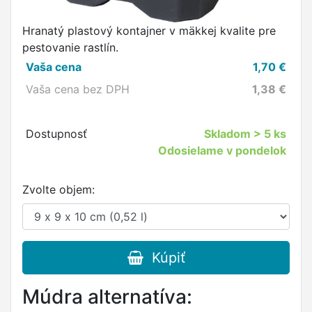
Hranatý plastový kontajner v mäkkej kvalite pre
pestovanie rastlín.
Vaša cena
1,70
€
Vaša cena bez DPH
1,38
€
Dostupnosť
Skladom
> 5 ks
Odosielame v pondelok
Zvolte objem:
Kúpiť
Múdra alternatíva: