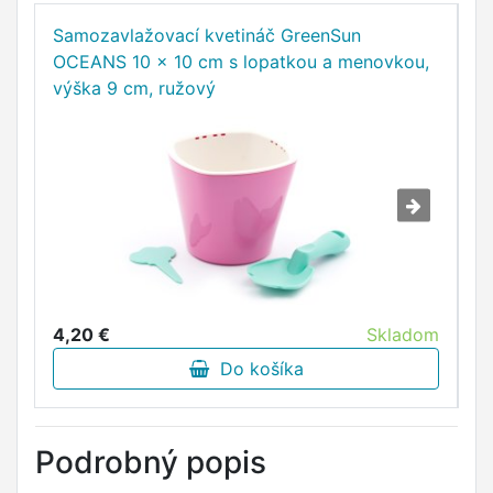
Samozavlažovací kvetináč GreenSun
G
OCEANS 10 x 10 cm s lopatkou a menovkou,
vš
výška 9 cm, ružový
4,20 €
Skladom
7
Do košíka
Podrobný popis