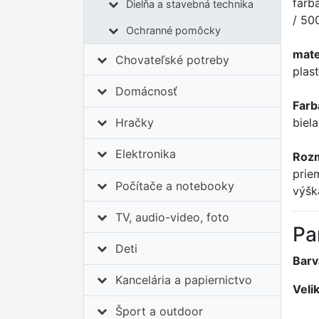
farb
Dielňa a stavebná technika
/ 50
Ochranné pomôcky
mate
Chovateľské potreby
plast
Domácnosť
Farb
biela
Hračky
Elektronika
Roz
priem
Počítače a notebooky
výšk
TV, audio-video, foto
Pa
Deti
Barv
Kancelária a papiernictvo
Veli
Šport a outdoor