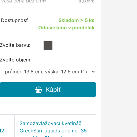
Vaša cena bez DPH
3,09
€
Dostupnosť
Skladom
> 5 ks
Odosielame v pondelok
Zvolte barvu:
Zvolte objem:
Kúpiť
Samozavlažovací kvetináč
GreenSun OCE
12
GreenSun Liquids priemer 35
Samozavlažovac