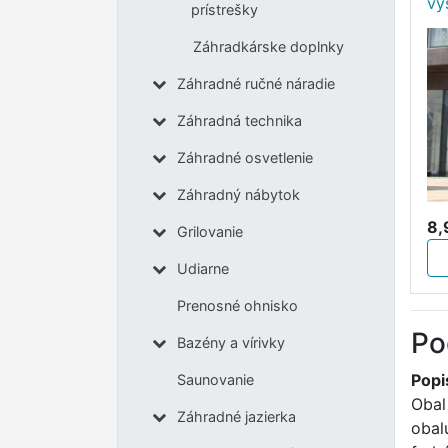
vý
prístrešky
Záhradkárske doplnky
Záhradné ručné náradie
Záhradná technika
Záhradné osvetlenie
Záhradný nábytok
8,
Grilovanie
Udiarne
Prenosné ohnisko
Po
Bazény a vírivky
Popi
Saunovanie
Obal
Záhradné jazierka
obal