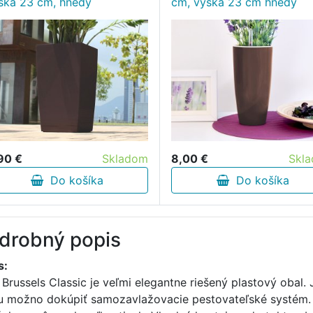
ška 23 cm, hnedý
cm, výška 23 cm hnedý
90 €
Skladom
8,00 €
Skl
Do košíka
Do košíka
drobný popis
s:
 Brussels Classic je veľmi elegantne riešený plastový obal. 
u možno dokúpiť samozavlažovacie pestovateľské systém. 