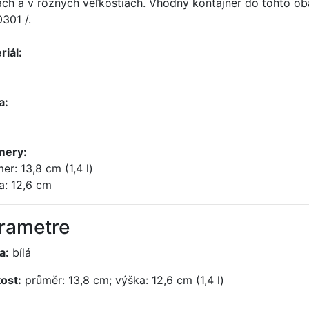
ách a v rôznych veľkostiach. Vhodný kontajner do tohto ob
0301 /.
riál:
a:
mery:
er: 13,8 cm (1,4 l)
a: 12,6 cm
rametre
a:
bílá
kost:
průměr: 13,8 cm; výška: 12,6 cm (1,4 l)