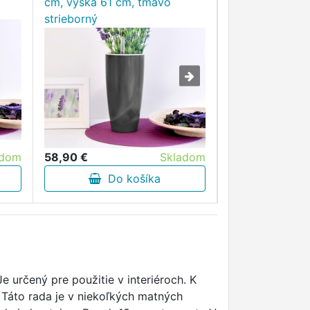
cm, výška 61 cm, tmavo
10x9 cm, biely
strieborný
adom
58,90 €
Skladom
6,40 €
Do košíka
Do 
Je určený pre použitie v interiéroch. K
Táto rada je v niekoľkých matných