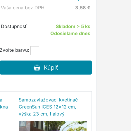
Vaša cena bez DPH
3,58
€
Dostupnosť
Skladom
> 5 ks
Odosielame dnes
Zvolte barvu:
Kúpiť
a
Samozavlažovací kvetináč
GreenSun OCE
ákna
GreenSun ICES 12x12 cm,
Samozavlažovac
výška 23 cm, fialový
10x9 cm, biely