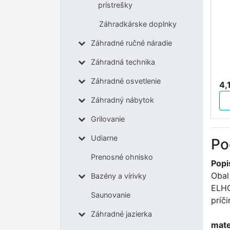
prístrešky
Záhradkárske doplnky
Záhradné ručné náradie
Záhradná technika
Záhradné osvetlenie
4,
Záhradný nábytok
Grilovanie
Udiarne
Po
Prenosné ohnisko
Popi
Obal
Bazény a vírivky
ELHO
Saunovanie
príč
Záhradné jazierka
mate