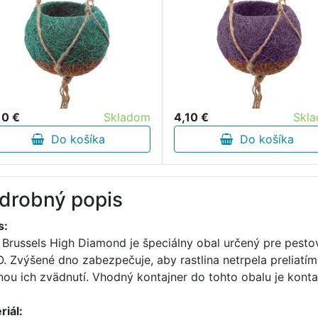
10 €
Skladom
4,10 €
Skl
Do košíka
Do košíka
drobný popis
s:
 Brussels High Diamond je špeciálny obal určený pre pest
. Zvýšené dno zabezpečuje, aby rastlina netrpela preliatím
inou ich zvädnutí. Vhodný kontajner do tohto obalu je kontajn
riál: