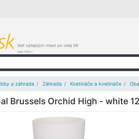
Sieť výdajných miest po celej SR
viac info »
bby a záhrada
Záhrada
Kvetináče a kvetináče
Oba
al Brussels Orchid High - white 1