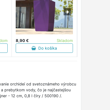
8,90 €
Skladom
adom
6,40 €
Do košíka
Do 
ovanie orchideí od svetoznámeho výrobcu
 a prebytkom vody, čo je najčastejšou
er - 12 cm, 0,8 l číry / 500190 /.