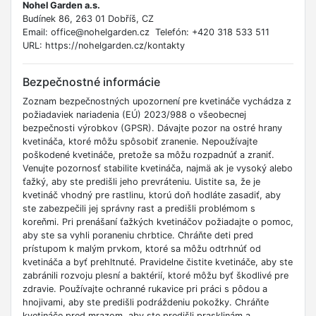
Nohel Garden a.s.
Budínek 86, 263 01 Dobříš, CZ
Email: office@nohelgarden.cz Telefón: +420 318 533 511
URL: https://nohelgarden.cz/kontakty
Bezpečnostné informácie
Zoznam bezpečnostných upozornení pre kvetináče vychádza z
požiadaviek nariadenia (EÚ) 2023/988 o všeobecnej
bezpečnosti výrobkov (GPSR). Dávajte pozor na ostré hrany
kvetináča, ktoré môžu spôsobiť zranenie. Nepoužívajte
poškodené kvetináče, pretože sa môžu rozpadnúť a zraniť.
Venujte pozornosť stabilite kvetináča, najmä ak je vysoký alebo
ťažký, aby ste predišli jeho prevráteniu. Uistite sa, že je
kvetináč vhodný pre rastlinu, ktorú doň hodláte zasadiť, aby
ste zabezpečili jej správny rast a predišli problémom s
koreňmi. Pri prenášaní ťažkých kvetináčov požiadajte o pomoc,
aby ste sa vyhli poraneniu chrbtice. Chráňte deti pred
prístupom k malým prvkom, ktoré sa môžu odtrhnúť od
kvetináča a byť prehltnuté. Pravidelne čistite kvetináče, aby ste
zabránili rozvoju plesní a baktérií, ktoré môžu byť škodlivé pre
zdravie. Používajte ochranné rukavice pri práci s pôdou a
hnojivami, aby ste predišli podráždeniu pokožky. Chráňte
kvetináče pred mrazom, aby ste predišli prasklinám a