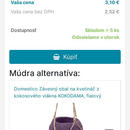
Vaša cena
3,10
€
Vaša cena bez DPH
2,52
€
Dostupnosť
Skladom
> 5 ks
Odosielame v utorok
Kúpiť
Múdra alternatíva:
Domestico Závesný obal na kvetináč z
D
kokosového vlákna KOKODAMA, fialový
k