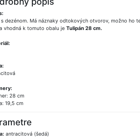
drobný popis
s:
 s dezénom. Má náznaky odtokových otvorov, možno ho ted
a vhodná k tomuto obalu je
Tulipán 28 cm.
riál:
a:
acitová
mery:
mer: 28 cm
a: 19,5 cm
rametre
a:
antracitová (šedá)