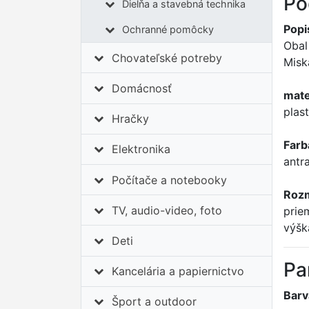
Po
Dielňa a stavebná technika
Popi
Ochranné pomôcky
Obal
Chovateľské potreby
Misk
Domácnosť
mate
plast
Hračky
Farb
Elektronika
antr
Počítače a notebooky
Roz
TV, audio-video, foto
prie
výšk
Deti
Pa
Kancelária a papiernictvo
Barv
Šport a outdoor