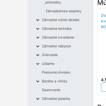
Mú
prístrešky
Záhradkárske doplnky
Do
Záhradné ručné náradie
kv
KO
Záhradná technika
Záhradné osvetlenie
Záhradný nábytok
Grilovanie
Udiarne
Prenosné ohnisko
4,
Bazény a vírivky
Saunovanie
Záhradné jazierka