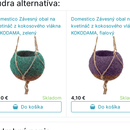
dra alternatíva:
mestico Závesný obal na
Domestico Závesný obal n
etináč z kokosového vlákna
kvetináč z kokosového vl
KODAMA, zelený
KOKODAMA, fialový
10 €
Skladom
4,10 €
Skl
Do košíka
Do košíka