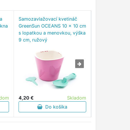
a
Samozavlažovací kvetináč
Samozavlažovac
ákna
GreenSun OCEANS 10 x 10 cm
GreenSun Liqui
s lopatkou a menovkou, výška
cm, výška 23 
9 cm, ružový
4,20 €
Skladom
8,00 €
adom
Do košíka
Do 