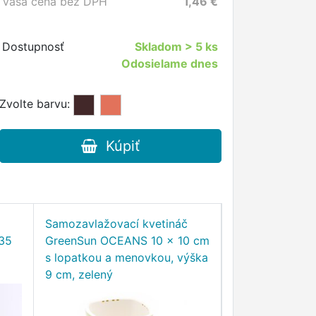
Vaša cena bez DPH
1,46
€
Dostupnosť
Skladom
> 5 ks
Odosielame dnes
Zvolte barvu:
Kúpiť
Samozavlažovací kvetináč
GreenSun Samo
 35
GreenSun OCEANS 10 x 10 cm
kvetináč pre vš
s lopatkou a menovkou, výška
rastlín, 13x13 
9 cm, zelený