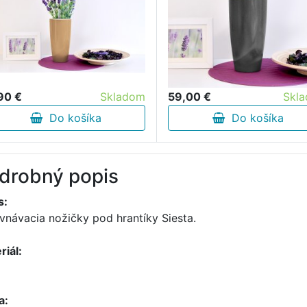
90 €
Skladom
59,00 €
Skl
Do košíka
Do košíka
drobný popis
s:
vnávacia nožičky pod hrantíky Siesta.
riál:
a: