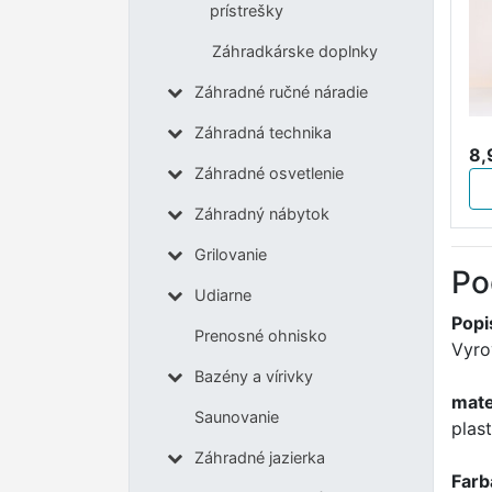
prístrešky
Záhradkárske doplnky
Záhradné ručné náradie
Záhradná technika
8,
Záhradné osvetlenie
Záhradný nábytok
Grilovanie
Po
Udiarne
Popi
Prenosné ohnisko
Vyro
Bazény a vírivky
mate
Saunovanie
plast
Záhradné jazierka
Farb