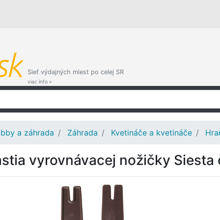
Sieť výdajných miest po celej SR
viac info »
bby a záhrada
Záhrada
Kvetináče a kvetináče
Hra
astia vyrovnávacej nožičky Siesta