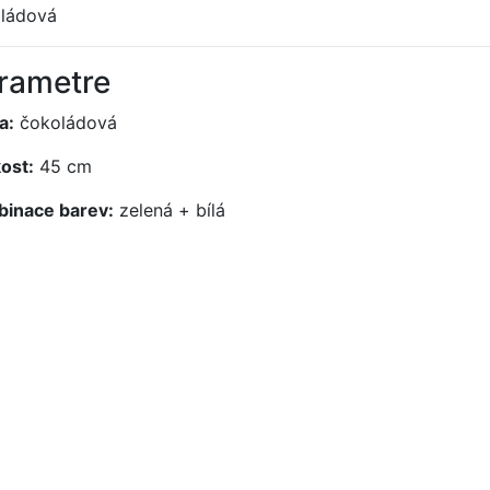
ládová
rametre
a:
čokoládová
kost:
45 cm
inace barev:
zelená + bílá