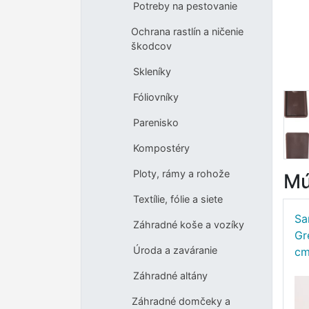
Potreby na pestovanie
Ochrana rastlín a ničenie
škodcov
Skleníky
Fóliovníky
Parenisko
Kompostéry
Ploty, rámy a rohože
Mú
Textílie, fólie a siete
Sa
Záhradné koše a vozíky
Gr
Úroda a zaváranie
cm
Záhradné altány
Záhradné domčeky a