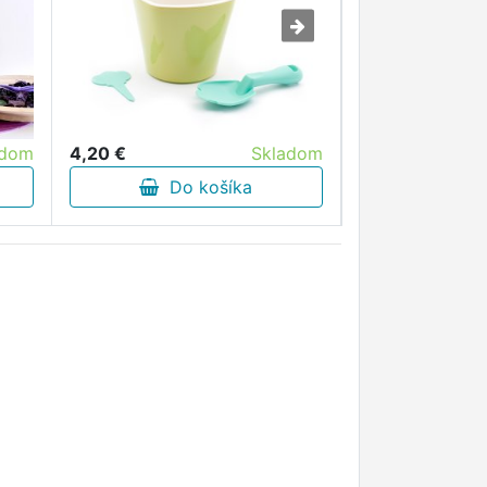
adom
4,20 €
Skladom
7,20 €
Do košíka
Do 