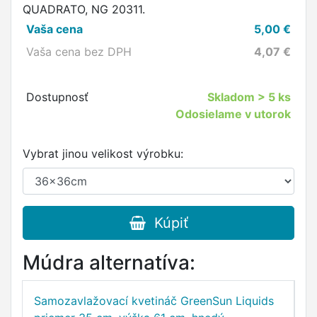
QUADRATO, NG 20311.
Vaša cena
5,00
€
Vaša cena bez DPH
4,07
€
Dostupnosť
Skladom
> 5 ks
Odosielame v utorok
Vybrat jinou velikost výrobku:
Kúpiť
Múdra alternatíva:
Samozavlažovací kvetináč GreenSun Liquids
S