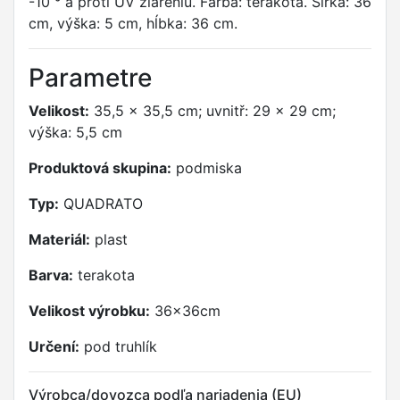
-10 ° a proti UV žiareniu. Farba: terakota. Šírka: 36
cm, výška: 5 cm, hĺbka: 36 cm.
Parametre
Velikost:
35,5 x 35,5 cm; uvnitř: 29 x 29 cm;
výška: 5,5 cm
Produktová skupina:
podmiska
Typ:
QUADRATO
Materiál:
plast
Barva:
terakota
Velikost výrobku:
36x36cm
Určení:
pod truhlík
Výrobca/dovozca podľa nariadenia (EU)