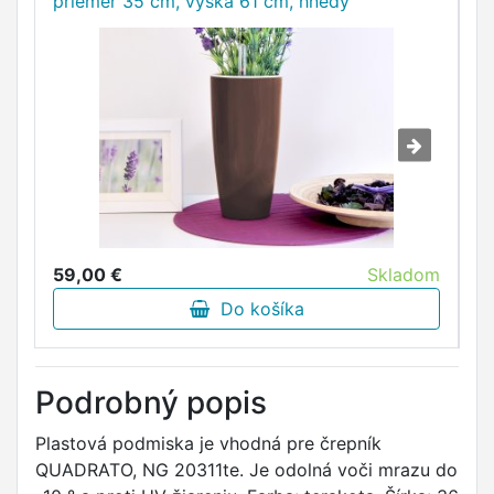
priemer 35 cm, výška 61 cm, hnedý
p
st
59,00 €
Skladom
5
Do košíka
Podrobný popis
Plastová podmiska je vhodná pre črepník
QUADRATO, NG 20311te. Je odolná voči mrazu do